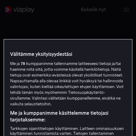
Kokeile nyt
Välitämme yksityisyydestäsi
Me ja
78
kumppanimme tallennamme laitteeseesi tietoja ja/tai
haemme niitä siitä, jotta voimme käsitellä henkilötietoja. Näitä
tietoja ovat esimerkiksi evästeissä olevat yksilölliset tunnisteet.
Napsauttamalla alla olevaa linkkiä voit hyväksyä tai hallinnoida
valintojasi, kuten kieltää oikeutettujen etujen käyttämisen. Voit
tehdä tämän myös myöhemmin Tietosuojakäytäntö-
sivullamme. Valintasi välitetään kumppaneillemme, eivätkä ne
vaikuta selaustietoihin.
Me ja kumppanimme käsittelemme tietojasi
tarjotaksemme:
Tarkkojen sijaintitietojen käyttäminen. Laitteen ominaisuuksien
käyttäminen tunnistamista varten. Tietojen tallentaminen