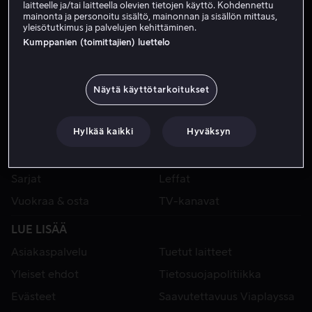
laitteelle ja/tai laitteella olevien tietojen käyttö. Kohdennettu
mainonta ja personoitu sisältö, mainonnan ja sisällön mittaus,
yleisötutkimus ja palvelujen kehittäminen.
Kumppanien (toimittajien) luettelo
Näytä käyttötarkoitukset
Hylkää kaikki
Hyväksyn
VIAPLAY
Urheilu
Kategoriat
Sarjat
Leffat
Vuokraa & osta
TV-kanavat
LUE LISÄÄ
Asiakaspalvelu
Tuetut laitteet
Yleiset ehdot
Tietosuojapolitiikka
Evästeet
Saavutettavuus Viaplayssa