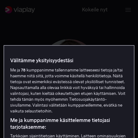
Kokeile nyt
Välitämme yksityisyydestäsi
Me ja
78
kumppanimme tallennamme laitteeseesi tietoja ja/tai
haemme niitä siitä, jotta voimme käsitellä henkilötietoja. Näitä
tietoja ovat esimerkiksi evästeissä olevat yksilölliset tunnisteet.
Napsauttamalla alla olevaa linkkiä voit hyväksyä tai hallinnoida
valintojasi, kuten kieltää oikeutettujen etujen käyttämisen. Voit
tehdä tämän myös myöhemmin Tietosuojakäytäntö-
sivullamme. Valintasi välitetään kumppaneillemme, eivätkä ne
Missy Peregrym
vaikuta selaustietoihin.
Me ja kumppanimme käsittelemme tietojasi
Näyttelijä
Vieras
tarjotaksemme:
Tarkkojen sijaintitietojen käyttäminen. Laitteen ominaisuuksien