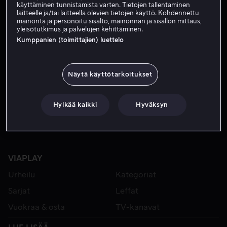
käyttäminen tunnistamista varten. Tietojen tallentaminen
laitteelle ja/tai laitteella olevien tietojen käyttö. Kohdennettu
mainonta ja personoitu sisältö, mainonnan ja sisällön mittaus,
yleisötutkimus ja palvelujen kehittäminen.
Kumppanien (toimittajien) luettelo
Näytä käyttötarkoitukset
Uusi kausi 19.8.
Hylkää kaikki
Hyväksyn
VIAPLAY
Urheilu
Kategoriat
Sarjat
Leffat
Vuokraa & osta
TV-kanavat