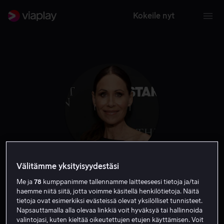
Kokeile nyt
Välitämme yksityisyydestäsi
Minnie Driver
Me ja
78
kumppanimme tallennamme laitteeseesi tietoja ja/tai
haemme niitä siitä, jotta voimme käsitellä henkilötietoja. Näitä
tietoja ovat esimerkiksi evästeissä olevat yksilölliset tunnisteet.
Näyttelijä
Vieras
Ääni
Napsauttamalla alla olevaa linkkiä voit hyväksyä tai hallinnoida
valintojasi, kuten kieltää oikeutettujen etujen käyttämisen. Voit