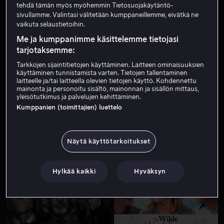
tehdä tämän myös myöhemmin Tietosuojakäytäntö-
sivullamme. Valintasi välitetään kumppaneillemme, eivätkä ne
vaikuta selaustietoihin.
Me ja kumppanimme käsittelemme tietojasi
tarjotaksemme:
Tarkkojen sijaintitietojen käyttäminen. Laitteen ominaisuuksien
käyttäminen tunnistamista varten. Tietojen tallentaminen
laitteelle ja/tai laitteella olevien tietojen käyttö. Kohdennettu
Alk. 4,99 €
Ale
mainonta ja personoitu sisältö, mainonnan ja sisällön mittaus,
yleisötutkimus ja palvelujen kehittäminen.
Kumppanien (toimittajien) luettelo
Näytä käyttötarkoitukset
Alk. 4,49 €
Alk. 2,99 €
Hylkää kaikki
Hyväksyn