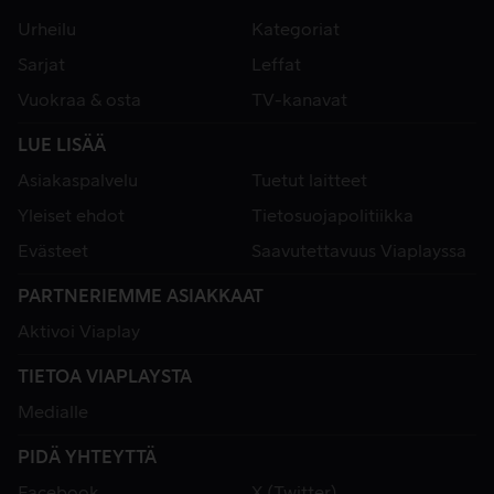
Urheilu
Kategoriat
Sarjat
Leffat
Vuokraa & osta
TV-kanavat
LUE LISÄÄ
Asiakaspalvelu
Tuetut laitteet
Yleiset ehdot
Tietosuojapolitiikka
Evästeet
Saavutettavuus Viaplayssa
PARTNERIEMME ASIAKKAAT
Aktivoi Viaplay
TIETOA VIAPLAYSTA
Medialle
PIDÄ YHTEYTTÄ
Facebook
X (Twitter)