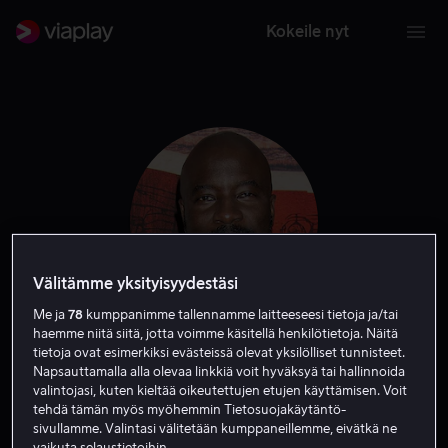
Kokeile nyt
Välitämme yksityisyydestäsi
Me ja
78
kumppanimme tallennamme laitteeseesi tietoja ja/tai
haemme niitä siitä, jotta voimme käsitellä henkilötietoja. Näitä
Mike Colter
tietoja ovat esimerkiksi evästeissä olevat yksilölliset tunnisteet.
Napsauttamalla alla olevaa linkkiä voit hyväksyä tai hallinnoida
valintojasi, kuten kieltää oikeutettujen etujen käyttämisen. Voit
Näyttelijä
Vieras
tehdä tämän myös myöhemmin Tietosuojakäytäntö-
sivullamme. Valintasi välitetään kumppaneillemme, eivätkä ne
vaikuta selaustietoihin.