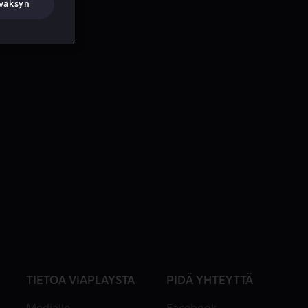
väksyn
TIETOA VIAPLAYSTA
PIDÄ YHTEYTTÄ