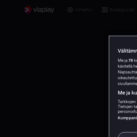
Urheilu
Kategoriat
Välitämm
Me ja
78
ku
käsitellä h
Napsauttama
oikeutett
sivullamme
Me ja k
Tarkkojen 
Tietojen ta
personoitu
Kumppanien