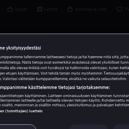
Sarjat
Leffat
Vuokraa & osta
T
e yksityisyydestäsi
mppanimme tallennamme laitteeseesi tietoja ja/tai haemme niitä siitä, jott
enkilötietoja. Näitä tietoja ovat esimerkiksi evästeissä olevat yksilölliset tunn
lla alla olevaa linkkiä voit hyväksyä tai hallinnoida valintojasi, kuten kielt
ujen etujen käyttämisen. Voit tehdä tämän myös myöhemmin Tietosuojakäy
. Valintasi välitetään kumppaneillemme, eivätkä ne vaikuta selaustietoihin.
umppanimme käsittelemme tietojasi tarjotaksemme:
sijaintitietojen käyttäminen. Laitteen ominaisuuksien käyttäminen tunnistam
llentaminen laitteelle ja/tai laitteella olevien tietojen käyttö. Kohdennettu 
Michelle Wong
 sisältö, mainonnan ja sisällön mittaus, yleisötutkimus ja palvelujen kehittä
 (toimittajien) luettelo
Ääni
Vieras