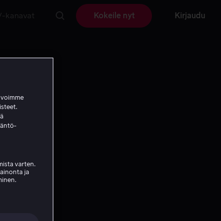
V-kanavat
Kokeile nyt
Kirjaudu
a voimme
isteet.
ää
täntö-
ista varten.
mainonta ja
minen.