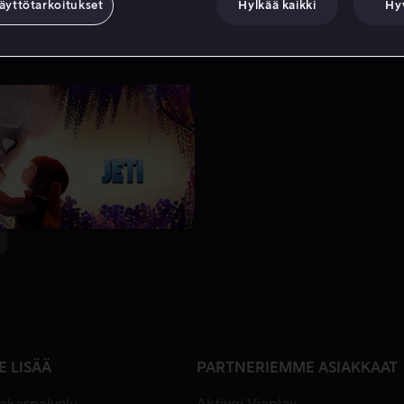
äyttötarkoitukset
Hylkää kaikki
Hy
E LISÄÄ
PARTNERIEMME ASIAKKAAT