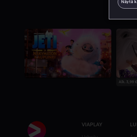
Näytä k
6.5
1 Kausi
Alk. 3,99 €
VIAPLAY
LU