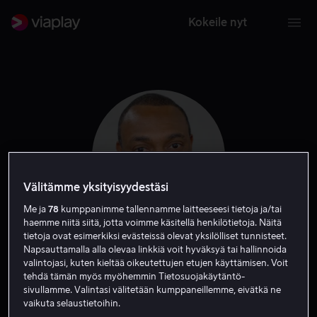
Kokeile nyt
Välitämme yksityisyydestäsi
Me ja
78
kumppanimme tallennamme laitteeseesi tietoja ja/tai
haemme niitä siitä, jotta voimme käsitellä henkilötietoja. Näitä
tietoja ovat esimerkiksi evästeissä olevat yksilölliset tunnisteet.
Michael Winslow
Napsauttamalla alla olevaa linkkiä voit hyväksyä tai hallinnoida
valintojasi, kuten kieltää oikeutettujen etujen käyttämisen. Voit
tehdä tämän myös myöhemmin Tietosuojakäytäntö-
Vieras
Näyttelijä
sivullamme. Valintasi välitetään kumppaneillemme, eivätkä ne
vaikuta selaustietoihin.