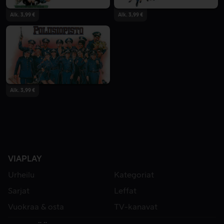
Alk. 3,99 €
Alk. 3,99 €
Alk. 3,99 €
VIAPLAY
Urheilu
Kategoriat
Sarjat
Leffat
Vuokraa & osta
TV-kanavat