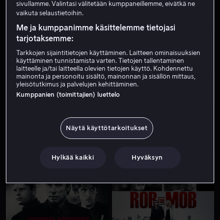
sivullamme. Valintasi välitetään kumppaneillemme, eivätkä ne
vaikuta selaustietoihin.
Me ja kumppanimme käsittelemme tietojasi
tarjotaksemme:
Tarkkojen sijaintitietojen käyttäminen. Laitteen ominaisuuksien
käyttäminen tunnistamista varten. Tietojen tallentaminen
laitteelle ja/tai laitteella olevien tietojen käyttö. Kohdennettu
mainonta ja personoitu sisältö, mainonnan ja sisällön mittaus,
yleisötutkimus ja palvelujen kehittäminen.
Alk. 3,99 €
Vuokraa 3,99 €
Kumppanien (toimittajien) luettelo
Näytä käyttötarkoitukset
Hylkää kaikki
Hyväksyn
Alk. 3,99 €
Alk. 3,99 €