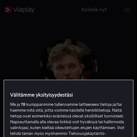
Kokeile nyt
Välitämme yksityisyydestäsi
Me ja
78
kumppanimme tallennamme laitteeseesi tietoja ja/tai
Michael Pitt
haemme niitä siitä, jotta voimme käsitellä henkilötietoja. Näitä
tietoja ovat esimerkiksi evästeissä olevat yksilölliset tunnisteet.
Napsauttamalla alla olevaa linkkiä voit hyväksyä tai hallinnoida
Näyttelijä
Tuotannonjohtaja
valintojasi, kuten kieltää oikeutettujen etujen käyttämisen. Voit
tehdä tämän myös myöhemmin Tietosuojakäytäntö-