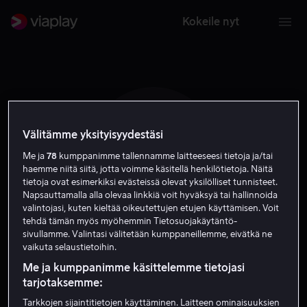
Kokeile nyt
Välitämme yksityisyydestäsi
M N
Me ja
78
kumppanimme tallennamme laitteeseesi tietoja ja/tai
haemme niitä siitä, jotta voimme käsitellä henkilötietoja. Näitä
tietoja ovat esimerkiksi evästeissä olevat yksilölliset tunnisteet.
Napsauttamalla alla olevaa linkkiä voit hyväksyä tai hallinnoida
valintojasi, kuten kieltää oikeutettujen etujen käyttämisen. Voit
tehdä tämän myös myöhemmin Tietosuojakäytäntö-
sivullamme. Valintasi välitetään kumppaneillemme, eivätkä ne
Michael Nell
vaikuta selaustietoihin.
Me ja kumppanimme käsittelemme tietojasi
Ohjaaja
tarjotaksemme:
Tarkkojen sijaintitietojen käyttäminen. Laitteen ominaisuuksien