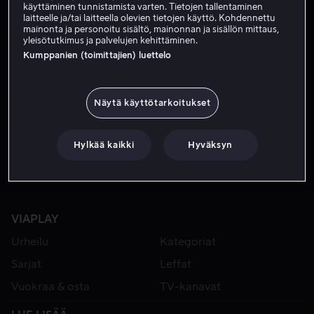
käyttäminen tunnistamista varten. Tietojen tallentaminen
laitteelle ja/tai laitteella olevien tietojen käyttö. Kohdennettu
mainonta ja personoitu sisältö, mainonnan ja sisällön mittaus,
yleisötutkimus ja palvelujen kehittäminen.
Kumppanien (toimittajien) luettelo
Näytä käyttötarkoitukset
Vuokraa 3,99 €
Hylkää kaikki
Hyväksyn
VIAPLAY
Urheilu
Kategoriat
Sarjat
Leffat
Vuokraa & osta
TV-kanavat