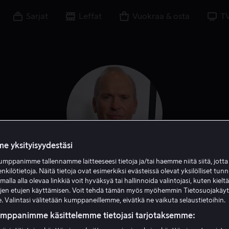
Sarjat
Leffat
Vuokraa & osta
T
e yksityisyydestäsi
mppanimme tallennamme laitteeseesi tietoja ja/tai haemme niitä siitä, jott
enkilötietoja. Näitä tietoja ovat esimerkiksi evästeissä olevat yksilölliset tunn
Michael Keaton
lla alla olevaa linkkiä voit hyväksyä tai hallinnoida valintojasi, kuten kielt
ujen etujen käyttämisen. Voit tehdä tämän myös myöhemmin Tietosuojakäy
. Valintasi välitetään kumppaneillemme, eivätkä ne vaikuta selaustietoihin.
Tuotannonjohtaja
Näyttelijä
Ohjaaja
Ääni
Vieras
umppanimme käsittelemme tietojasi tarjotaksemme: