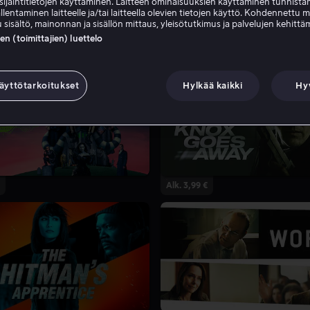
sijaintitietojen käyttäminen. Laitteen ominaisuuksien käyttäminen tunnistam
llentaminen laitteelle ja/tai laitteella olevien tietojen käyttö. Kohdennettu 
 sisältö, mainonnan ja sisällön mittaus, yleisötutkimus ja palvelujen kehittä
 (toimittajien) luettelo
äyttötarkoitukset
Hylkää kaikki
Hy
Alk. 3,99 €