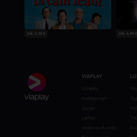
Alk. 3,99 €
Alk. 4,99 €
VIAPLAY
LU
Urheilu
As
Kategoriat
Tue
Sarjat
Yle
Leffat
Tie
Vuokraa & osta
Ev