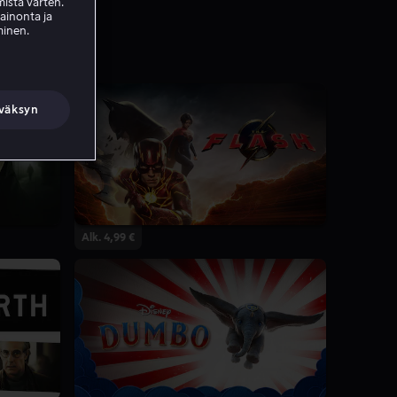
ista varten.
mainonta ja
minen.
väksyn
Alk. 4,99 €