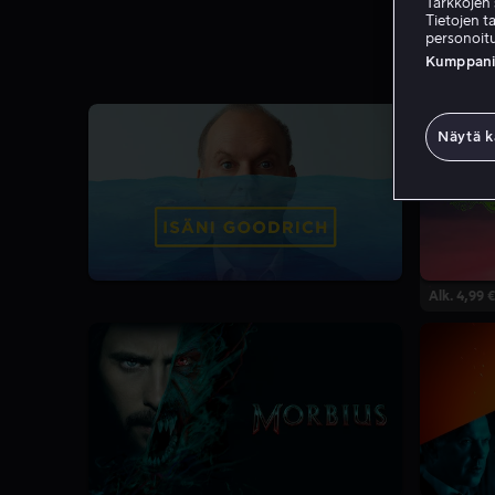
Tarkkojen 
Tietojen ta
personoitu
Kumppanien
Näytä k
Alk. 4,99 €