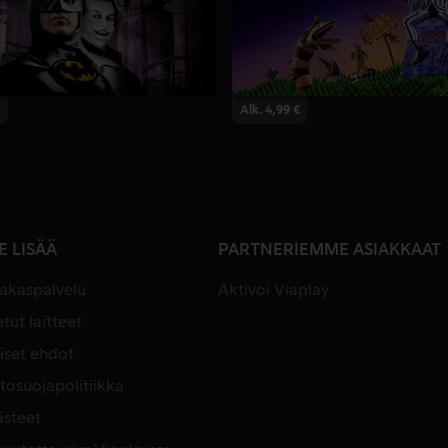
Alk. 4,99 €
E LISÄÄ
PARTNERIEMME ASIAKKAAT
iakaspalvelu
Aktivoi Viaplay
tut laitteet
iset ehdot
tosuojapolitiikka
ästeet