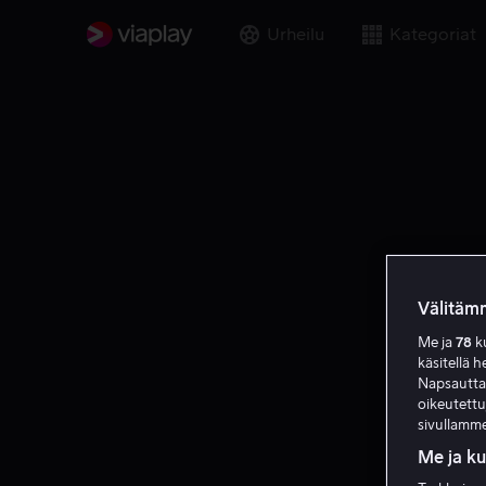
Urheilu
Kategoriat
Välitämm
Me ja
78
ku
käsitellä h
Napsauttama
oikeutett
sivullamme
Me ja k