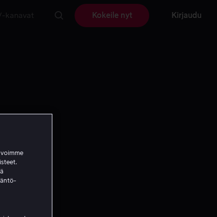
V-kanavat
Kokeile nyt
Kirjaudu
a voimme
isteet.
ää
täntö-