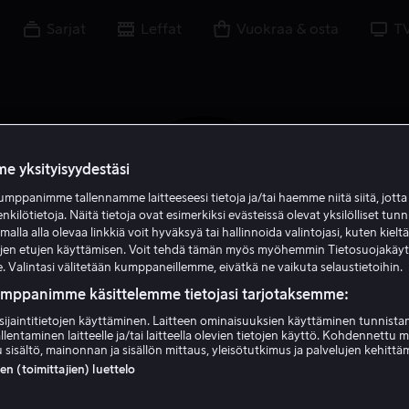
Sarjat
Leffat
Vuokraa & osta
T
e yksityisyydestäsi
mppanimme tallennamme laitteeseesi tietoja ja/tai haemme niitä siitä, jott
enkilötietoja. Näitä tietoja ovat esimerkiksi evästeissä olevat yksilölliset tunn
lla alla olevaa linkkiä voit hyväksyä tai hallinnoida valintojasi, kuten kielt
ujen etujen käyttämisen. Voit tehdä tämän myös myöhemmin Tietosuojakäy
. Valintasi välitetään kumppaneillemme, eivätkä ne vaikuta selaustietoihin.
umppanimme käsittelemme tietojasi tarjotaksemme:
sijaintitietojen käyttäminen. Laitteen ominaisuuksien käyttäminen tunnistam
Michael Beattie
llentaminen laitteelle ja/tai laitteella olevien tietojen käyttö. Kohdennettu 
 sisältö, mainonnan ja sisällön mittaus, yleisötutkimus ja palvelujen kehittä
 (toimittajien) luettelo
Ääni