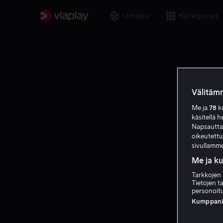
Urheilu
Kategoriat
Välitämm
Me ja
78
ku
käsitellä h
Napsauttama
oikeutett
sivullamme
Me ja k
Tarkkojen 
Tietojen ta
personoitu
Kumppanien