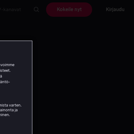
V-kanavat
Kokeile nyt
Kirjaudu
a voimme
isteet.
ää
täntö-
ista varten.
mainonta ja
minen.