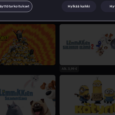
äyttötarkoitukset
Hylkää kaikki
Hy
Alk. 3,99 €