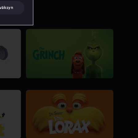
väksyn