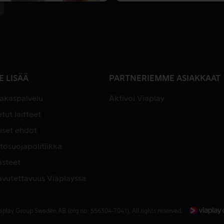
E LISÄÄ
PARTNERIEMME ASIAKKAAT
iakaspalvelu
Aktivoi Viaplay
tut laitteet
iset ehdot
tosuojapolitiikka
ästeet
avutettavuus Viaplayssa
aplay Group Sweden AB (org.no: 556304-7041). All rights reserved.