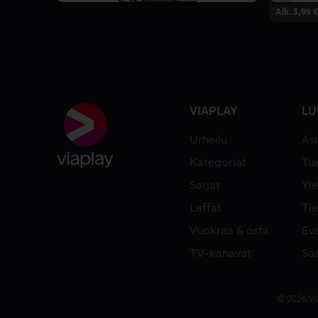
Alk. 3,99 €
VIAPLAY
LU
Urheilu
As
Kategoriat
Tue
Sarjat
Yle
Leffat
Tie
Vuokraa & osta
Ev
TV-kanavat
Sa
© 2026 Vi