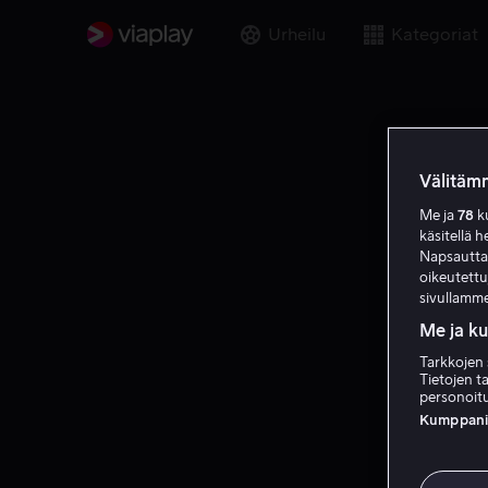
Urheilu
Kategoriat
Välitämm
Me ja
78
ku
käsitellä h
Napsauttama
oikeutett
sivullamme
Me ja k
Tarkkojen 
Tietojen ta
personoitu
Kumppanien