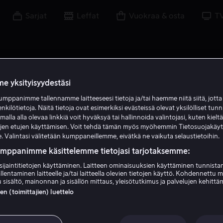
Sarjat
Leffat
Vuokraa & osta
T
e yksityisyydestäsi
mppanimme tallennamme laitteeseesi tietoja ja/tai haemme niitä siitä, jott
M A
enkilötietoja. Näitä tietoja ovat esimerkiksi evästeissä olevat yksilölliset tunn
lla alla olevaa linkkiä voit hyväksyä tai hallinnoida valintojasi, kuten kielt
ujen etujen käyttämisen. Voit tehdä tämän myös myöhemmin Tietosuojakäy
. Valintasi välitetään kumppaneillemme, eivätkä ne vaikuta selaustietoihin.
umppanimme käsittelemme tietojasi tarjotaksemme:
sijaintitietojen käyttäminen. Laitteen ominaisuuksien käyttäminen tunnistam
llentaminen laitteelle ja/tai laitteella olevien tietojen käyttö. Kohdennettu 
Mehdi Avaz
 sisältö, mainonnan ja sisällön mittaus, yleisötutkimus ja palvelujen kehittä
 (toimittajien) luettelo
Ohjaaja
Tuottaja