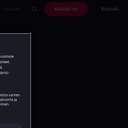
V-kanavat
Kokeile nyt
Kirjaudu
a voimme
isteet.
ää
täntö-
ista varten.
mainonta ja
minen.