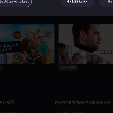
äyttötarkoitukset
Hylkää kaikki
Hy
Alk. 4,99 €
E LISÄÄ
PARTNERIEMME ASIAKKAAT