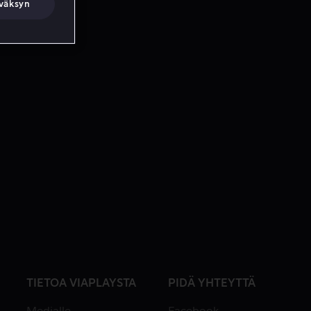
väksyn
TIETOA VIAPLAYSTA
PIDÄ YHTEYTTÄ