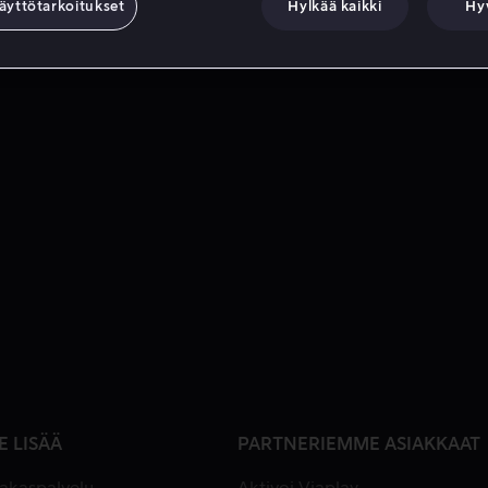
äyttötarkoitukset
Hylkää kaikki
Hy
E LISÄÄ
PARTNERIEMME ASIAKKAAT