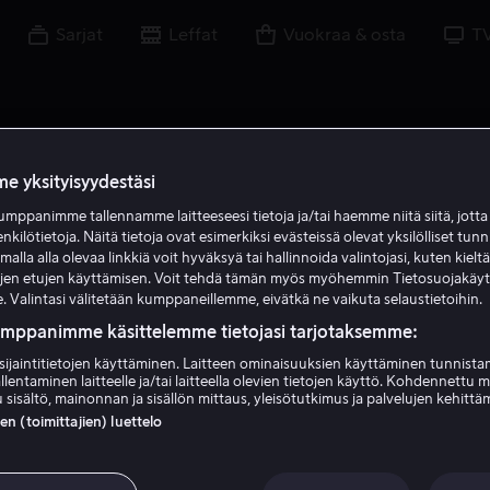
Sarjat
Leffat
Vuokraa & osta
T
e yksityisyydestäsi
mppanimme tallennamme laitteeseesi tietoja ja/tai haemme niitä siitä, jott
M R
enkilötietoja. Näitä tietoja ovat esimerkiksi evästeissä olevat yksilölliset tunn
lla alla olevaa linkkiä voit hyväksyä tai hallinnoida valintojasi, kuten kielt
ujen etujen käyttämisen. Voit tehdä tämän myös myöhemmin Tietosuojakäy
. Valintasi välitetään kumppaneillemme, eivätkä ne vaikuta selaustietoihin.
umppanimme käsittelemme tietojasi tarjotaksemme:
sijaintitietojen käyttäminen. Laitteen ominaisuuksien käyttäminen tunnistam
llentaminen laitteelle ja/tai laitteella olevien tietojen käyttö. Kohdennettu 
Maurice Ronet
 sisältö, mainonnan ja sisällön mittaus, yleisötutkimus ja palvelujen kehittä
 (toimittajien) luettelo
Näyttelijä