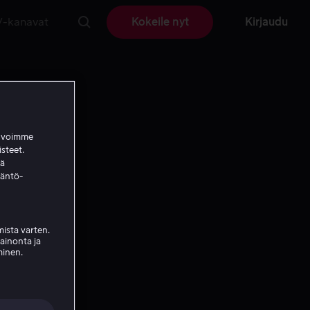
V-kanavat
Kokeile nyt
Kirjaudu
a voimme
isteet.
ää
täntö-
ista varten.
mainonta ja
minen.