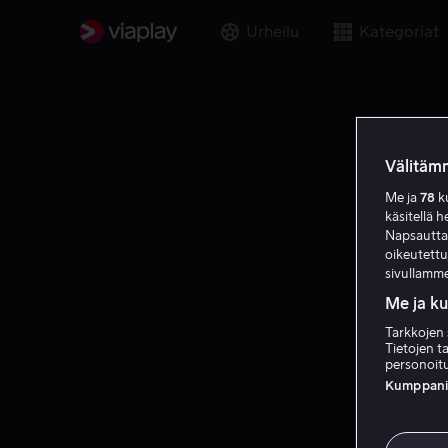
Urheilu
Kategoriat
Välitämm
Me ja
78
ku
käsitellä h
Napsauttama
oikeutett
sivullamme
Me ja k
Tarkkojen 
Tietojen ta
personoitu
Kumppanien