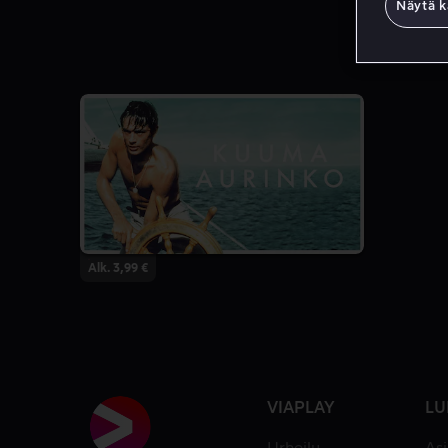
Näytä k
Alk. 3,99 €
VIAPLAY
LU