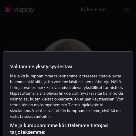
Kokeile nyt
Välitämme yksityisyydestäsi
Me ja
78
kumppanimme tallennamme laitteeseesi tietoja ja/tai
haemme niitä siitä, jotta voimme käsitellä henkilötietoja. Näitä
tietoja ovat esimerkiksi evästeissä olevat yksilölliset tunnisteet.
Napsauttamalla alla olevaa linkkiä voit hyväksyä tai hallinnoida
valintojasi, kuten kieltää oikeutettujen etujen käyttämisen. Voit
tehdä tämän myös myöhemmin Tietosuojakäytäntö-
Matt Malloy
sivullamme. Valintasi välitetään kumppaneillemme, eivätkä ne
vaikuta selaustietoihin.
Näyttelijä
Vieras
Me ja kumppanimme käsittelemme tietojasi
tarjotaksemme: