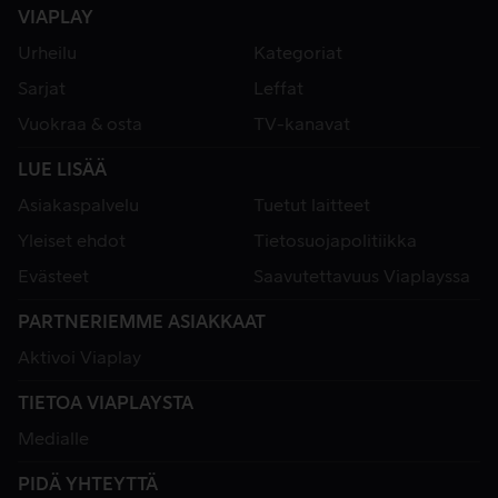
VIAPLAY
Urheilu
Kategoriat
Sarjat
Leffat
Vuokraa & osta
TV-kanavat
LUE LISÄÄ
Asiakaspalvelu
Tuetut laitteet
Yleiset ehdot
Tietosuojapolitiikka
Evästeet
Saavutettavuus Viaplayssa
PARTNERIEMME ASIAKKAAT
Aktivoi Viaplay
TIETOA VIAPLAYSTA
Medialle
PIDÄ YHTEYTTÄ