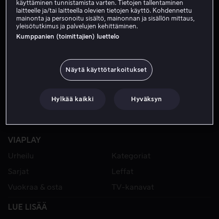
käyttäminen tunnistamista varten. Tietojen tallentaminen
laitteelle ja/tai laitteella olevien tietojen käyttö. Kohdennettu
mainonta ja personoitu sisältö, mainonnan ja sisällön mittaus,
yleisötutkimus ja palvelujen kehittäminen.
Kumppanien (toimittajien) luettelo
Näytä käyttötarkoitukset
Hylkää kaikki
Hyväksyn
VIAPLAY
Urheilu
Kategoriat
Sarjat
Leffat
Vuokraa & osta
TV-kanavat
LUE LISÄÄ