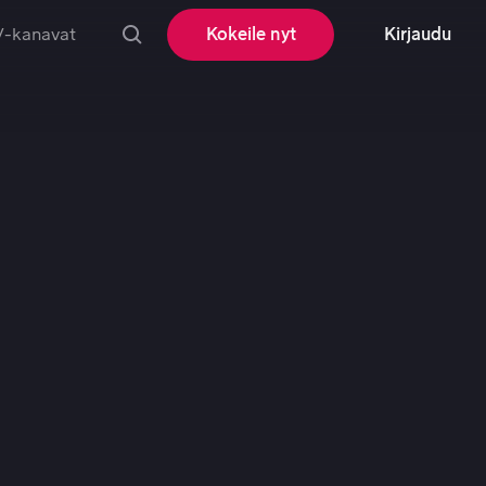
V-kanavat
Kokeile nyt
Kirjaudu