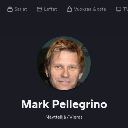
Sarjat
Leffat
Vuokraa & osta
T
Mark Pellegrino
Näyttelijä
Vieras