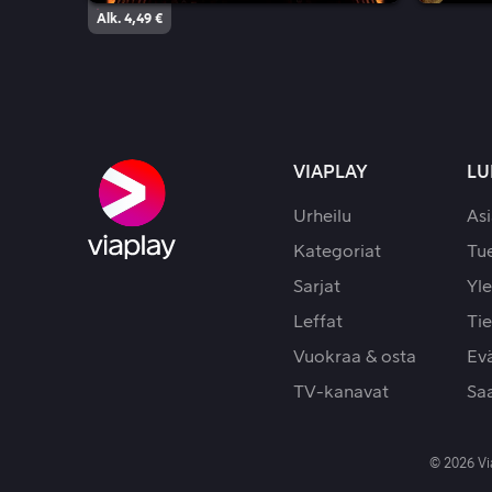
Alk. 4,49 €
VIAPLAY
LU
Urheilu
As
Kategoriat
Tue
Sarjat
Yle
Leffat
Tie
Vuokraa & osta
Ev
TV-kanavat
Sa
© 2026 Vi