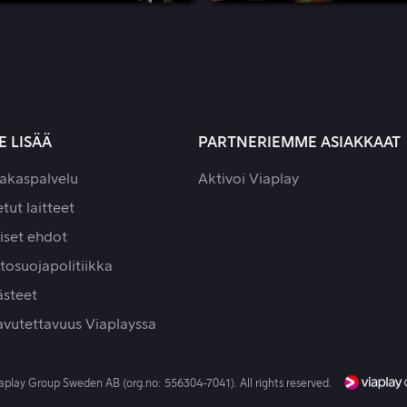
E LISÄÄ
PARTNERIEMME ASIAKKAAT
iakaspalvelu
Aktivoi Viaplay
tut laitteet
iset ehdot
tosuojapolitiikka
ästeet
avutettavuus Viaplayssa
aplay Group Sweden AB (org.no: 556304-7041). All rights reserved.