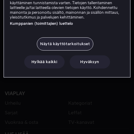
käyttäminen tunnistamista varten. Tietojen tallentaminen
laitteelle ja/tai laitteella olevien tietojen käyttö. Kohdennettu
mainonta ja personoitu sisältö, mainonnan ja sisällön mittaus,
yleisötutkimus ja palvelujen kehittäminen.
Kumppanien (toimittajien) luettelo
Näytä käyttötarkoitukset
Alk. 3,99 €
Hylkää kaikki
Hyväksyn
VIAPLAY
Urheilu
Kategoriat
Sarjat
Leffat
Vuokraa & osta
TV-kanavat