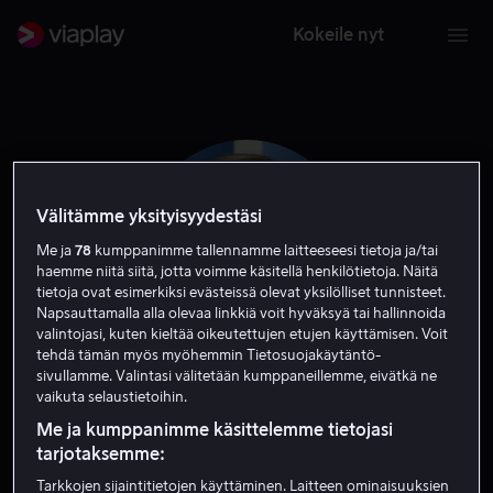
Kokeile nyt
Välitämme yksityisyydestäsi
Me ja
78
kumppanimme tallennamme laitteeseesi tietoja ja/tai
haemme niitä siitä, jotta voimme käsitellä henkilötietoja. Näitä
tietoja ovat esimerkiksi evästeissä olevat yksilölliset tunnisteet.
Napsauttamalla alla olevaa linkkiä voit hyväksyä tai hallinnoida
valintojasi, kuten kieltää oikeutettujen etujen käyttämisen. Voit
tehdä tämän myös myöhemmin Tietosuojakäytäntö-
sivullamme. Valintasi välitetään kumppaneillemme, eivätkä ne
Mark McKinney
vaikuta selaustietoihin.
Me ja kumppanimme käsittelemme tietojasi
Näyttelijä
Ohjaaja
tarjotaksemme:
Tarkkojen sijaintitietojen käyttäminen. Laitteen ominaisuuksien