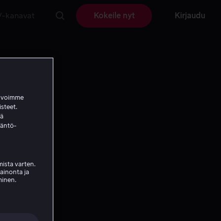
V-kanavat
Kokeile nyt
Kirjaudu
a voimme
isteet.
ää
täntö-
ista varten.
mainonta ja
minen.