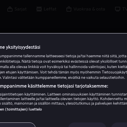
Sarjat
Leffat
Vuokraa & osta
T
e yksityisyydestäsi
mppanimme tallennamme laitteeseesi tietoja ja/tai haemme niitä siitä, jott
M M
enkilötietoja. Näitä tietoja ovat esimerkiksi evästeissä olevat yksilölliset tunn
lla alla olevaa linkkiä voit hyväksyä tai hallinnoida valintojasi, kuten kielt
ujen etujen käyttämisen. Voit tehdä tämän myös myöhemmin Tietosuojakäy
. Valintasi välitetään kumppaneillemme, eivätkä ne vaikuta selaustietoihin.
umppanimme käsittelemme tietojasi tarjotaksemme:
sijaintitietojen käyttäminen. Laitteen ominaisuuksien käyttäminen tunnistam
llentaminen laitteelle ja/tai laitteella olevien tietojen käyttö. Kohdennettu 
Mario Martone
 sisältö, mainonnan ja sisällön mittaus, yleisötutkimus ja palvelujen kehittä
 (toimittajien) luettelo
Ohjaaja