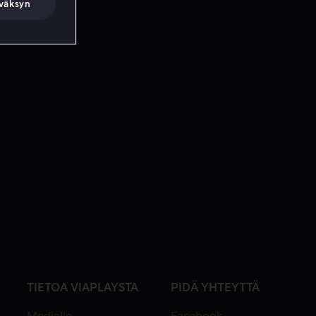
väksyn
TIETOA VIAPLAYSTA
PIDÄ YHTEYTTÄ