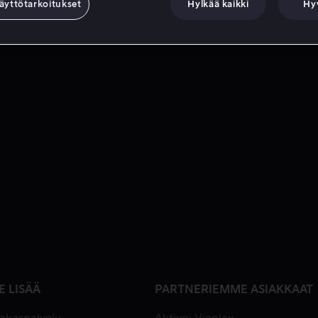
äyttötarkoitukset
Hylkää kaikki
Hy
E LISÄÄ
PARTNERIEMME ASIAKKAAT