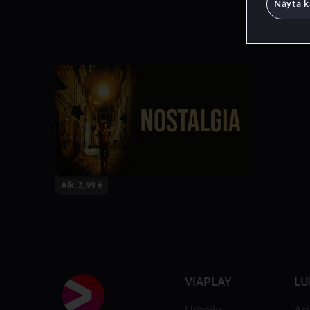
Näytä k
Alk. 3,99 €
VIAPLAY
LU