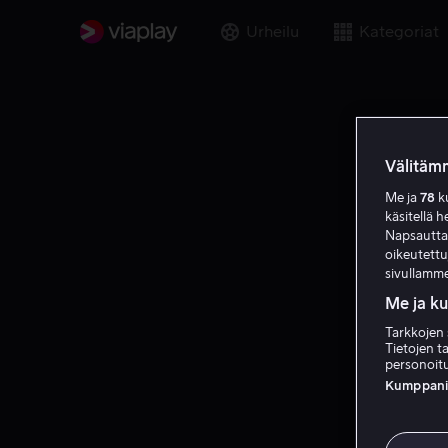
Urheilu
Kategoriat
Välitämm
Me ja
78
ku
käsitellä h
Napsauttama
oikeutett
sivullamme
Me ja k
Tarkkojen 
Tietojen ta
personoitu
Kumppanien