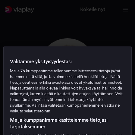
Kokeile nyt
Välitämme yksityisyydestäsi
Me ja
78
kumppanimme tallennamme laitteeseesi tietoja ja/tai
haemme niitä siitä, jotta voimme käsitellä henkilötietoja. Näitä
tietoja ovat esimerkiksi evästeissä olevat yksilölliset tunnisteet.
Napsauttamalla alla olevaa linkkiä voit hyväksyä tai hallinnoida
valintojasi, kuten kieltää oikeutettujen etujen käyttämisen. Voit
tehdä tämän myös myöhemmin Tietosuojakäytäntö-
sivullamme. Valintasi välitetään kumppaneillemme, eivätkä ne
Margarethe von
vaikuta selaustietoihin.
Me ja kumppanimme käsittelemme tietojasi
Trotta
tarjotaksemme: