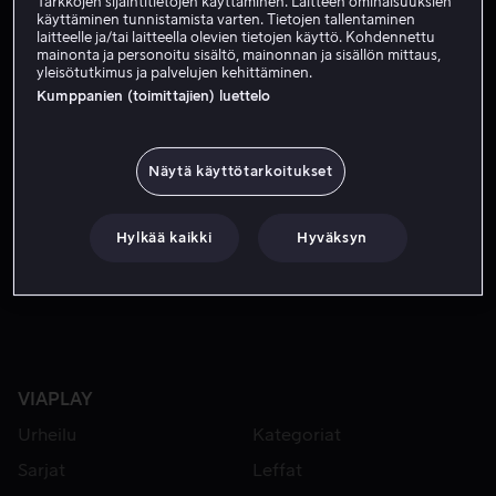
Tarkkojen sijaintitietojen käyttäminen. Laitteen ominaisuuksien
Ohjaaja
käyttäminen tunnistamista varten. Tietojen tallentaminen
laitteelle ja/tai laitteella olevien tietojen käyttö. Kohdennettu
mainonta ja personoitu sisältö, mainonnan ja sisällön mittaus,
yleisötutkimus ja palvelujen kehittäminen.
Kumppanien (toimittajien) luettelo
Näytä käyttötarkoitukset
Hylkää kaikki
Hyväksyn
Alk. 3,99 €
VIAPLAY
Urheilu
Kategoriat
Sarjat
Leffat