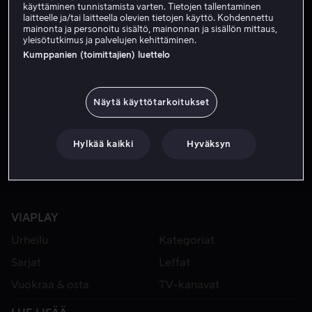
käyttäminen tunnistamista varten. Tietojen tallentaminen
laitteelle ja/tai laitteella olevien tietojen käyttö. Kohdennettu
mainonta ja personoitu sisältö, mainonnan ja sisällön mittaus,
yleisötutkimus ja palvelujen kehittäminen.
Kumppanien (toimittajien) luettelo
Näytä käyttötarkoitukset
Alk. 4,49 €
Hylkää kaikki
Hyväksyn
VIAPLAY
Urheilu
Kategoriat
Sarjat
Leffat
Vuokraa & osta
TV-kanavat