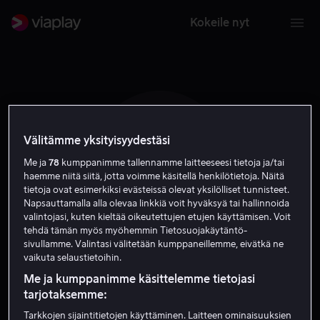
Kokeile nyt
Välitämme yksityisyydestäsi
M W
Me ja
78
kumppanimme tallennamme laitteeseesi tietoja ja/tai
haemme niitä siitä, jotta voimme käsitellä henkilötietoja. Näitä
tietoja ovat esimerkiksi evästeissä olevat yksilölliset tunnisteet.
Napsauttamalla alla olevaa linkkiä voit hyväksyä tai hallinnoida
valintojasi, kuten kieltää oikeutettujen etujen käyttämisen. Voit
tehdä tämän myös myöhemmin Tietosuojakäytäntö-
sivullamme. Valintasi välitetään kumppaneillemme, eivätkä ne
Margaret Wright
vaikuta selaustietoihin.
Me ja kumppanimme käsittelemme tietojasi
Ääni
tarjotaksemme:
Tarkkojen sijaintitietojen käyttäminen. Laitteen ominaisuuksien