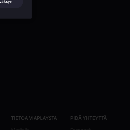
väksyn
TIETOA VIAPLAYSTA
PIDÄ YHTEYTTÄ