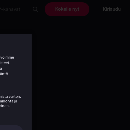
V-kanavat
Kokeile nyt
Kirjaudu
a voimme
isteet.
ää
täntö-
ista varten.
mainonta ja
minen.