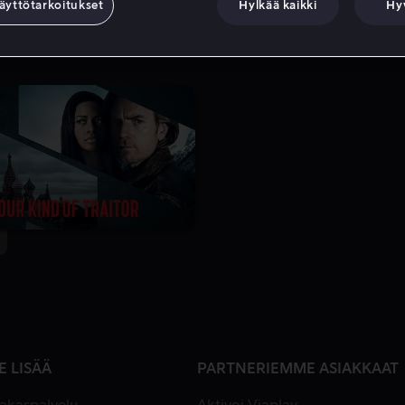
äyttötarkoitukset
Hylkää kaikki
Hy
E LISÄÄ
PARTNERIEMME ASIAKKAAT