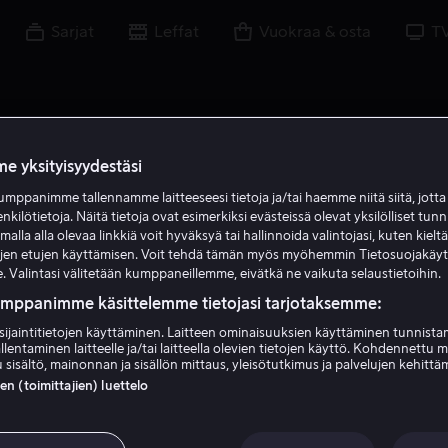
Sarjat
Leffat
Vuokraa & osta
T
e yksityisyydestäsi
mppanimme tallennamme laitteeseesi tietoja ja/tai haemme niitä siitä, jott
enkilötietoja. Näitä tietoja ovat esimerkiksi evästeissä olevat yksilölliset tunn
lla alla olevaa linkkiä voit hyväksyä tai hallinnoida valintojasi, kuten kielt
ujen etujen käyttämisen. Voit tehdä tämän myös myöhemmin Tietosuojakäy
. Valintasi välitetään kumppaneillemme, eivätkä ne vaikuta selaustietoihin.
umppanimme käsittelemme tietojasi tarjotaksemme:
sijaintitietojen käyttäminen. Laitteen ominaisuuksien käyttäminen tunnistam
llentaminen laitteelle ja/tai laitteella olevien tietojen käyttö. Kohdennettu 
Marek Oravec
 sisältö, mainonnan ja sisällön mittaus, yleisötutkimus ja palvelujen kehittä
 (toimittajien) luettelo
Näyttelijä