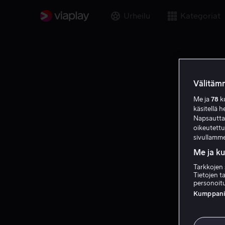
Urheilu
Kategoriat
Välitämm
Me ja
78
ku
käsitellä h
Napsauttama
oikeutett
sivullamme
Me ja k
Tarkkojen 
Tietojen ta
personoitu
Kumppanien