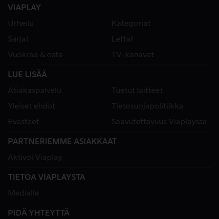
VIAPLAY
Urheilu
Kategoriat
Sarjat
Leffat
Vuokraa & osta
TV-kanavat
LUE LISÄÄ
Asiakaspalvelu
Tuetut laitteet
Yleiset ehdot
Tietosuojapolitiikka
Evästeet
Saavutettavuus Viaplayssa
PARTNERIEMME ASIAKKAAT
Aktivoi Viaplay
TIETOA VIAPLAYSTA
Medialle
PIDÄ YHTEYTTÄ