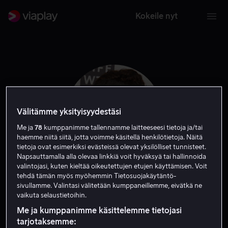
Kokeile nyt
Välitämme yksityisyydestäsi
Me ja
78
kumppanimme tallennamme laitteeseesi tietoja ja/tai
haemme niitä siitä, jotta voimme käsitellä henkilötietoja. Näitä
tietoja ovat esimerkiksi evästeissä olevat yksilölliset tunnisteet.
Napsauttamalla alla olevaa linkkiä voit hyväksyä tai hallinnoida
valintojasi, kuten kieltää oikeutettujen etujen käyttämisen. Voit
tehdä tämän myös myöhemmin Tietosuojakäytäntö-
Marcia DeBonis
sivullamme. Valintasi välitetään kumppaneillemme, eivätkä ne
vaikuta selaustietoihin.
Näyttelijä
Me ja kumppanimme käsittelemme tietojasi
tarjotaksemme: