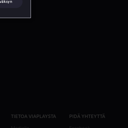
väksyn
TIETOA VIAPLAYSTA
PIDÄ YHTEYTTÄ