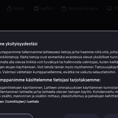
Sarjat
Leffat
Vuokraa & osta
T
e yksityisyydestäsi
mppanimme tallennamme laitteeseesi tietoja ja/tai haemme niitä siitä, jott
M S
enkilötietoja. Näitä tietoja ovat esimerkiksi evästeissä olevat yksilölliset tunn
lla alla olevaa linkkiä voit hyväksyä tai hallinnoida valintojasi, kuten kielt
ujen etujen käyttämisen. Voit tehdä tämän myös myöhemmin Tietosuojakäy
. Valintasi välitetään kumppaneillemme, eivätkä ne vaikuta selaustietoihin.
umppanimme käsittelemme tietojasi tarjotaksemme:
sijaintitietojen käyttäminen. Laitteen ominaisuuksien käyttäminen tunnistam
llentaminen laitteelle ja/tai laitteella olevien tietojen käyttö. Kohdennettu 
Marc Susini
 sisältö, mainonnan ja sisällön mittaus, yleisötutkimus ja palvelujen kehittä
 (toimittajien) luettelo
Näyttelijä