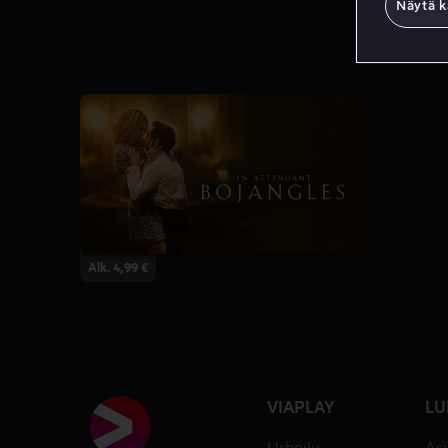
Näytä k
Alk. 4,99 €
VIAPLAY
LU