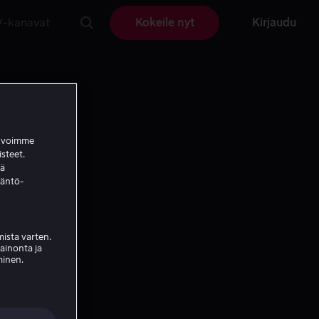
V-kanavat
Kokeile nyt
Kirjaudu
a voimme
isteet.
ää
täntö-
ista varten.
mainonta ja
minen.