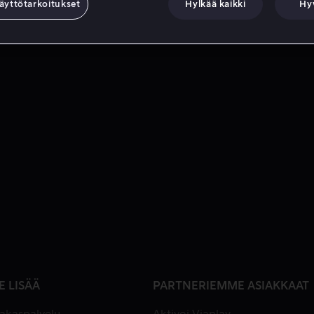
äyttötarkoitukset
Hylkää kaikki
Hy
E LISÄÄ
PARTNERIEMME ASIAKKAAT