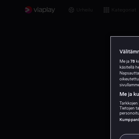
Urheilu
Kategoriat
Välitämm
Me ja
78
ku
käsitellä h
Napsauttama
oikeutett
sivullamme
Me ja k
Tarkkojen 
Tietojen ta
personoitu
Kumppanien