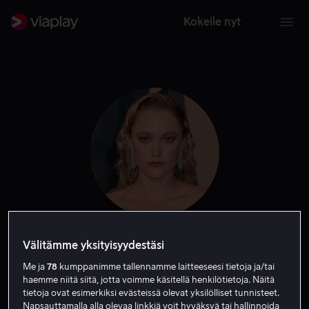
Kokeile nyt
Maika Monroe
Välitämme yksityisyydestäsi
Me ja
78
kumppanimme tallennamme laitteeseesi tietoja ja/tai
haemme niitä siitä, jotta voimme käsitellä henkilötietoja. Näitä
Näyttelijä
tietoja ovat esimerkiksi evästeissä olevat yksilölliset tunnisteet.
Napsauttamalla alla olevaa linkkiä voit hyväksyä tai hallinnoida