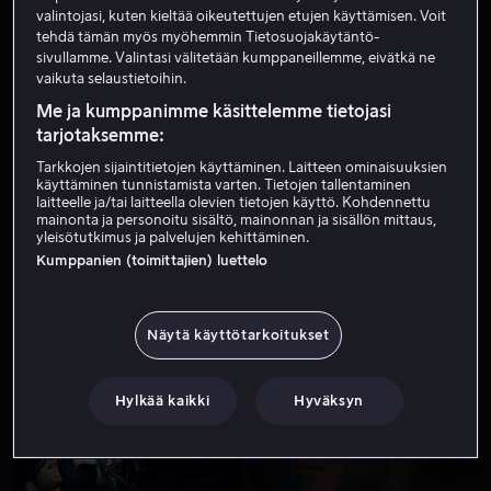
valintojasi, kuten kieltää oikeutettujen etujen käyttämisen. Voit
tehdä tämän myös myöhemmin Tietosuojakäytäntö-
sivullamme. Valintasi välitetään kumppaneillemme, eivätkä ne
vaikuta selaustietoihin.
Me ja kumppanimme käsittelemme tietojasi
tarjotaksemme:
Tarkkojen sijaintitietojen käyttäminen. Laitteen ominaisuuksien
käyttäminen tunnistamista varten. Tietojen tallentaminen
Alk. 4,99 €
Alk. 4,99 €
laitteelle ja/tai laitteella olevien tietojen käyttö. Kohdennettu
mainonta ja personoitu sisältö, mainonnan ja sisällön mittaus,
yleisötutkimus ja palvelujen kehittäminen.
Kumppanien (toimittajien) luettelo
Näytä käyttötarkoitukset
Alk. 3,99 €
Hylkää kaikki
Hyväksyn