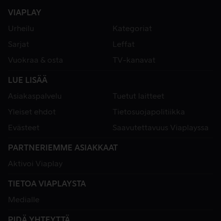
VIAPLAY
Urheilu
Kategoriat
Sarjat
Leffat
Vuokraa & osta
TV-kanavat
LUE LISÄÄ
Asiakaspalvelu
Tuetut laitteet
Yleiset ehdot
Tietosuojapolitiikka
Evästeet
Saavutettavuus Viaplayssa
PARTNERIEMME ASIAKKAAT
Aktivoi Viaplay
TIETOA VIAPLAYSTA
Medialle
PIDÄ YHTEYTTÄ