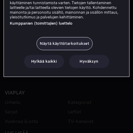
käyttäminen tunnistamista varten. Tietojen tallentaminen
laitteelle ja/tai laitteella olevien tietojen käyttö. Kohdennettu
mainonta ja personoitu sisältö, mainonnan ja sisällön mittaus,
yleisötutkimus ja palvelujen kehittäminen.
Kumppanien (toimittajien) luettelo
Näytä käyttötarkoitukset
Alk. 3,99 €
Hylkää kaikki
Hyväksyn
VIAPLAY
Urheilu
Kategoriat
Sarjat
Leffat
Vuokraa & osta
TV-kanavat