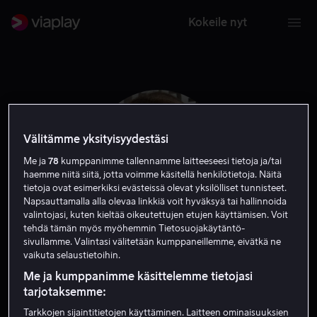
Kokeile nyt
Välitämme yksityisyydestäsi
Me ja
78
kumppanimme tallennamme laitteeseesi tietoja ja/tai
haemme niitä siitä, jotta voimme käsitellä henkilötietoja. Näitä
tietoja ovat esimerkiksi evästeissä olevat yksilölliset tunnisteet.
Napsauttamalla alla olevaa linkkiä voit hyväksyä tai hallinnoida
valintojasi, kuten kieltää oikeutettujen etujen käyttämisen. Voit
tehdä tämän myös myöhemmin Tietosuojakäytäntö-
sivullamme. Valintasi välitetään kumppaneillemme, eivätkä ne
Lili Sepe
vaikuta selaustietoihin.
Me ja kumppanimme käsittelemme tietojasi
Näyttelijä
tarjotaksemme:
Tarkkojen sijaintitietojen käyttäminen. Laitteen ominaisuuksien