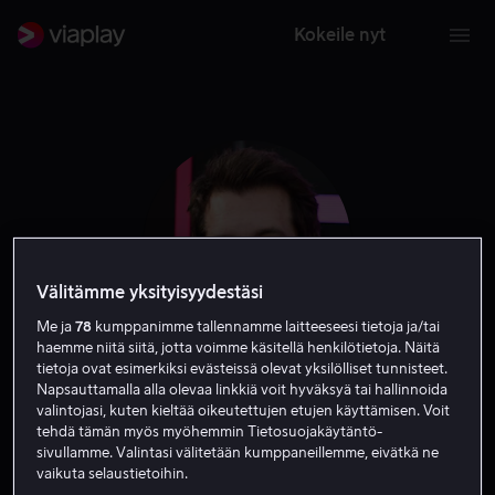
Kokeile nyt
Välitämme yksityisyydestäsi
Me ja
78
kumppanimme tallennamme laitteeseesi tietoja ja/tai
haemme niitä siitä, jotta voimme käsitellä henkilötietoja. Näitä
tietoja ovat esimerkiksi evästeissä olevat yksilölliset tunnisteet.
Len Wiseman
Napsauttamalla alla olevaa linkkiä voit hyväksyä tai hallinnoida
valintojasi, kuten kieltää oikeutettujen etujen käyttämisen. Voit
tehdä tämän myös myöhemmin Tietosuojakäytäntö-
Ohjaaja
Tuotannonjohtaja
Tuottaja
sivullamme. Valintasi välitetään kumppaneillemme, eivätkä ne
vaikuta selaustietoihin.