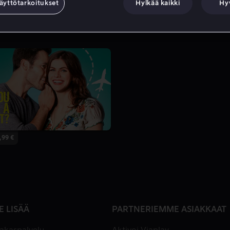
äyttötarkoitukset
Hylkää kaikki
Hy
,99 €
E LISÄÄ
PARTNERIEMME ASIAKKAAT