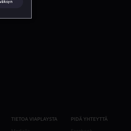
väksyn
TIETOA VIAPLAYSTA
PIDÄ YHTEYTTÄ