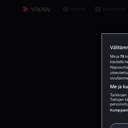
Urheilu
Kategoriat
Välitämm
Me ja
78
ku
käsitellä h
Napsauttama
oikeutett
sivullamme
Me ja k
Tarkkojen 
Tietojen ta
personoitu
Kumppanien