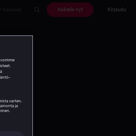
V-kanavat
Kokeile nyt
Kirjaudu
a voimme
isteet.
ää
täntö-
ista varten.
mainonta ja
minen.