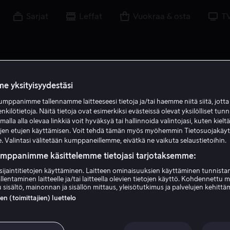
Sarjat
Leffat
Vuokraa & osta
T
e yksityisyydestäsi
mppanimme tallennamme laitteeseesi tietoja ja/tai haemme niitä siitä, jott
enkilötietoja. Näitä tietoja ovat esimerkiksi evästeissä olevat yksilölliset tunn
lla alla olevaa linkkiä voit hyväksyä tai hallinnoida valintojasi, kuten kielt
ujen etujen käyttämisen. Voit tehdä tämän myös myöhemmin Tietosuojakäy
. Valintasi välitetään kumppaneillemme, eivätkä ne vaikuta selaustietoihin.
umppanimme käsittelemme tietojasi tarjotaksemme:
sijaintitietojen käyttäminen. Laitteen ominaisuuksien käyttäminen tunnistam
llentaminen laitteelle ja/tai laitteella olevien tietojen käyttö. Kohdennettu 
Laverne Cox
 sisältö, mainonnan ja sisällön mittaus, yleisötutkimus ja palvelujen kehittä
 (toimittajien) luettelo
Vieras
Näyttelijä