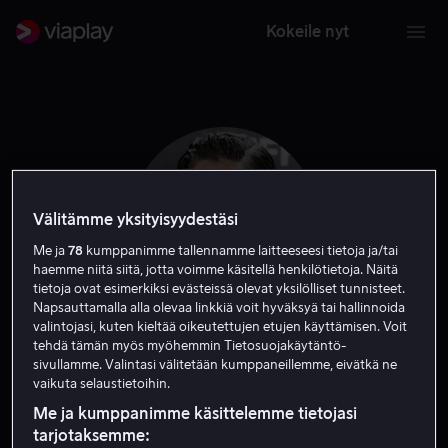
Kokeile nyt
Välitämme yksityisyydestäsi
Me ja
78
kumppanimme tallennamme laitteeseesi tietoja ja/tai
haemme niitä siitä, jotta voimme käsitellä henkilötietoja. Näitä
tietoja ovat esimerkiksi evästeissä olevat yksilölliset tunnisteet.
Napsauttamalla alla olevaa linkkiä voit hyväksyä tai hallinnoida
valintojasi, kuten kieltää oikeutettujen etujen käyttämisen. Voit
tehdä tämän myös myöhemmin Tietosuojakäytäntö-
Laia Costa
sivullamme. Valintasi välitetään kumppaneillemme, eivätkä ne
vaikuta selaustietoihin.
Näyttelijä
Me ja kumppanimme käsittelemme tietojasi
tarjotaksemme: