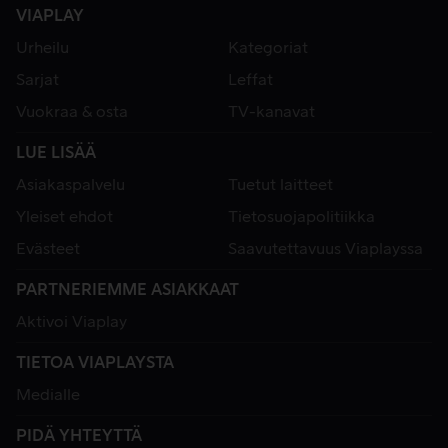
VIAPLAY
Urheilu
Kategoriat
Sarjat
Leffat
Vuokraa & osta
TV-kanavat
LUE LISÄÄ
Asiakaspalvelu
Tuetut laitteet
Yleiset ehdot
Tietosuojapolitiikka
Evästeet
Saavutettavuus Viaplayssa
PARTNERIEMME ASIAKKAAT
Aktivoi Viaplay
TIETOA VIAPLAYSTA
Medialle
PIDÄ YHTEYTTÄ