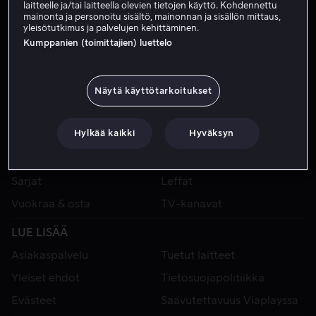
laitteelle ja/tai laitteella olevien tietojen käyttö. Kohdennettu
mainonta ja personoitu sisältö, mainonnan ja sisällön mittaus,
yleisötutkimus ja palvelujen kehittäminen.
Kumppanien (toimittajien) luettelo
Näytä käyttötarkoitukset
Hylkää kaikki
Hyväksyn
VIAPLAY
Urheilu
Kategoriat
Sarjat
Leffat
Vuokraa & osta
TV-kanavat
LUE LISÄÄ
Asiakaspalvelu
Tuetut laitteet
Yleiset ehdot
Tietosuojapolitiikka
Evästeet
Saavutettavuus Viaplayssa