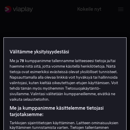
Kokeile nyt
Välitämme yksityisyydestäsi
Me ja
78
kumppanimme tallennamme laitteeseesi tietoja ja/tai
haemme niitä siitä, jotta voimme käsitellä henkilötietoja. Näitä
tietoja ovat esimerkiksi evästeissä olevat yksilölliset tunnisteet.
Napsauttamalla alla olevaa linkkiä voit hyväksyä tai hallinnoida
valintojasi, kuten kieltää oikeutettujen etujen käyttämisen. Voit
tehdä tämän myös myöhemmin Tietosuojakäytäntö-
sivullamme. Valintasi välitetään kumppaneillemme, eivätkä ne
vaikuta selaustietoihin.
Kuno Becker
Me ja kumppanimme käsittelemme tietojasi
tarjotaksemme:
Näyttelijä
Vieras
Tarkkojen sijaintitietojen käyttäminen. Laitteen ominaisuuksien
käyttäminen tunnistamista varten. Tietojen tallentaminen