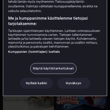
tehdä tämän myös myöhemmin Tietosuojakäytäntö-
sivullamme. Valintasi välitetään kumppaneillemme, eivätkä ne
vaikuta selaustietoihin.
Me ja kumppanimme käsittelemme tietojasi
tarjotaksemme:
Tarkkojen sijaintitietojen käyttäminen. Laitteen ominaisuuksien
käyttäminen tunnistamista varten. Tietojen tallentaminen
laitteelle ja/tai laitteella olevien tietojen käyttö. Kohdennettu
mainonta ja personoitu sisältö, mainonnan ja sisällön mittaus,
Pian tulossa
Alk. 4,49 €
yleisötutkimus ja palvelujen kehittäminen.
Kumppanien (toimittajien) luettelo
Näytä käyttötarkoitukset
Alk. 4,99 €
Alk. 4,49 €
Hylkää kaikki
Hyväksyn