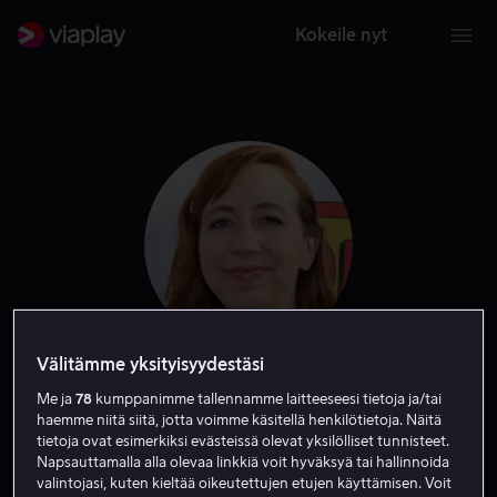
Kokeile nyt
Välitämme yksityisyydestäsi
Kristen Schaal
Me ja
78
kumppanimme tallennamme laitteeseesi tietoja ja/tai
haemme niitä siitä, jotta voimme käsitellä henkilötietoja. Näitä
tietoja ovat esimerkiksi evästeissä olevat yksilölliset tunnisteet.
Ääni
Näyttelijä
Vieras
Napsauttamalla alla olevaa linkkiä voit hyväksyä tai hallinnoida
valintojasi, kuten kieltää oikeutettujen etujen käyttämisen. Voit