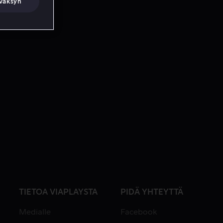
väksyn
TIETOA VIAPLAYSTA
PIDÄ YHTEYTTÄ
Medialle
Facebook