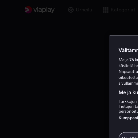
Urheilu
Kategoriat
Välitämm
Me ja
78
ku
käsitellä h
Napsauttama
oikeutett
sivullamme
Me ja k
Tarkkojen 
Tietojen ta
personoitu
Kumppanien