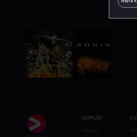
Näytä k
VIAPLAY
LU
Urheilu
As