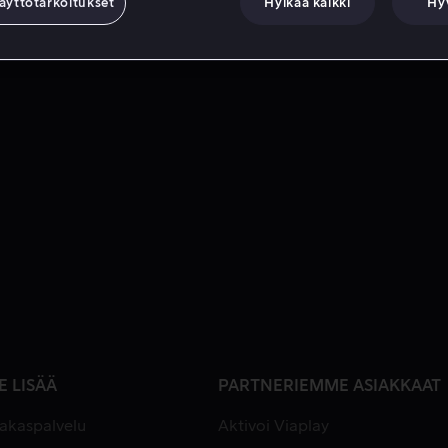
äyttötarkoitukset
Hylkää kaikki
Hy
E LISÄÄ
PARTNERIEMME ASIAKKAAT
iakaspalvelu
Aktivoi Viaplay