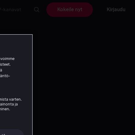
V-kanavat
Kokeile nyt
Kirjaudu
a voimme
isteet.
ää
täntö-
ista varten.
mainonta ja
minen.