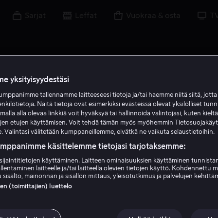
Sarjat
Leffat
Vuokraa & osta
T
e yksityisyydestäsi
mppanimme tallennamme laitteeseesi tietoja ja/tai haemme niitä siitä, jott
enkilötietoja. Näitä tietoja ovat esimerkiksi evästeissä olevat yksilölliset tunn
lla alla olevaa linkkiä voit hyväksyä tai hallinnoida valintojasi, kuten kielt
ujen etujen käyttämisen. Voit tehdä tämän myös myöhemmin Tietosuojakäy
. Valintasi välitetään kumppaneillemme, eivätkä ne vaikuta selaustietoihin.
umppanimme käsittelemme tietojasi tarjotaksemme:
sijaintitietojen käyttäminen. Laitteen ominaisuuksien käyttäminen tunnistam
llentaminen laitteelle ja/tai laitteella olevien tietojen käyttö. Kohdennettu 
Ko Shibasaki
 sisältö, mainonnan ja sisällön mittaus, yleisötutkimus ja palvelujen kehittä
 (toimittajien) luettelo
Näyttelijä