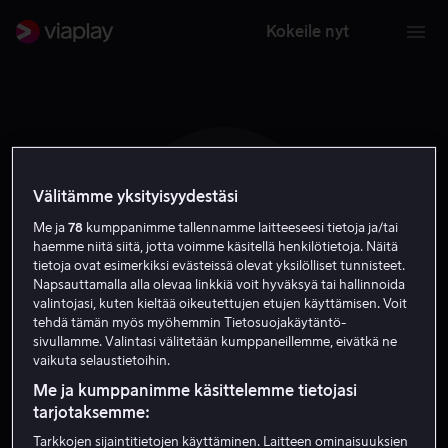
Kokeile nyt
Välitämme yksityisyydestäsi
K A
Me ja
78
kumppanimme tallennamme laitteeseesi tietoja ja/tai
haemme niitä siitä, jotta voimme käsitellä henkilötietoja. Näitä
tietoja ovat esimerkiksi evästeissä olevat yksilölliset tunnisteet.
Napsauttamalla alla olevaa linkkiä voit hyväksyä tai hallinnoida
valintojasi, kuten kieltää oikeutettujen etujen käyttämisen. Voit
tehdä tämän myös myöhemmin Tietosuojakäytäntö-
sivullamme. Valintasi välitetään kumppaneillemme, eivätkä ne
Kezzabelle Ambler
vaikuta selaustietoihin.
Me ja kumppanimme käsittelemme tietojasi
Näyttelijä
tarjotaksemme:
Tarkkojen sijaintitietojen käyttäminen. Laitteen ominaisuuksien