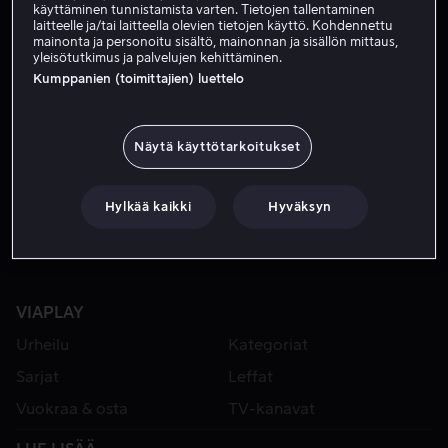
käyttäminen tunnistamista varten. Tietojen tallentaminen
laitteelle ja/tai laitteella olevien tietojen käyttö. Kohdennettu
mainonta ja personoitu sisältö, mainonnan ja sisällön mittaus,
yleisötutkimus ja palvelujen kehittäminen.
Kumppanien (toimittajien) luettelo
Näytä käyttötarkoitukset
Alk. 3,99 €
Hylkää kaikki
Hyväksyn
VIAPLAY
Urheilu
Kategoriat
Sarjat
Leffat
Vuokraa & osta
TV-kanavat