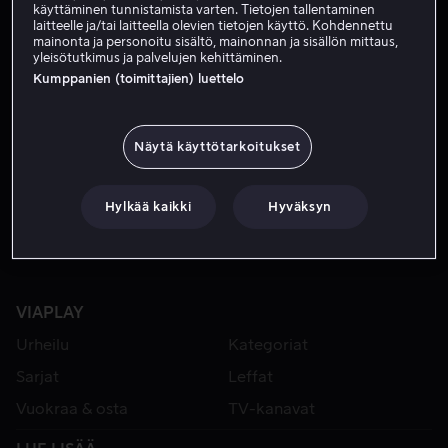
käyttäminen tunnistamista varten. Tietojen tallentaminen
laitteelle ja/tai laitteella olevien tietojen käyttö. Kohdennettu
mainonta ja personoitu sisältö, mainonnan ja sisällön mittaus,
yleisötutkimus ja palvelujen kehittäminen.
Kumppanien (toimittajien) luettelo
Näytä käyttötarkoitukset
Alk. 4,99 €
Hylkää kaikki
Hyväksyn
VIAPLAY
Urheilu
Kategoriat
Sarjat
Leffat
Vuokraa & osta
TV-kanavat