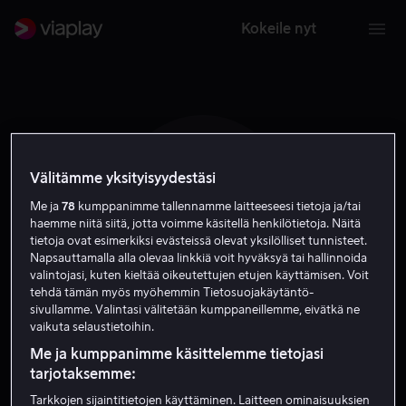
Kokeile nyt
Välitämme yksityisyydestäsi
K F
Me ja
78
kumppanimme tallennamme laitteeseesi tietoja ja/tai
haemme niitä siitä, jotta voimme käsitellä henkilötietoja. Näitä
tietoja ovat esimerkiksi evästeissä olevat yksilölliset tunnisteet.
Napsauttamalla alla olevaa linkkiä voit hyväksyä tai hallinnoida
valintojasi, kuten kieltää oikeutettujen etujen käyttämisen. Voit
tehdä tämän myös myöhemmin Tietosuojakäytäntö-
sivullamme. Valintasi välitetään kumppaneillemme, eivätkä ne
Keyla Fala
vaikuta selaustietoihin.
Me ja kumppanimme käsittelemme tietojasi
Näyttelijä
tarjotaksemme:
Tarkkojen sijaintitietojen käyttäminen. Laitteen ominaisuuksien