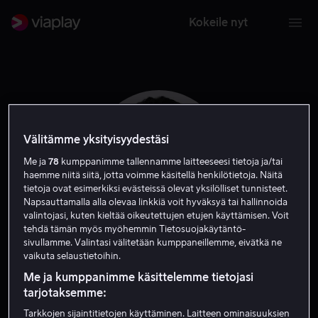
Kokeile nyt
Välitämme yksityisyydestäsi
Me ja
78
kumppanimme tallennamme laitteeseesi tietoja ja/tai
haemme niitä siitä, jotta voimme käsitellä henkilötietoja. Näitä
tietoja ovat esimerkiksi evästeissä olevat yksilölliset tunnisteet.
Napsauttamalla alla olevaa linkkiä voit hyväksyä tai hallinnoida
valintojasi, kuten kieltää oikeutettujen etujen käyttämisen. Voit
tehdä tämän myös myöhemmin Tietosuojakäytäntö-
sivullamme. Valintasi välitetään kumppaneillemme, eivätkä ne
Kett Turton
vaikuta selaustietoihin.
Me ja kumppanimme käsittelemme tietojasi
Näyttelijä
Vieras
tarjotaksemme:
Tarkkojen sijaintitietojen käyttäminen. Laitteen ominaisuuksien