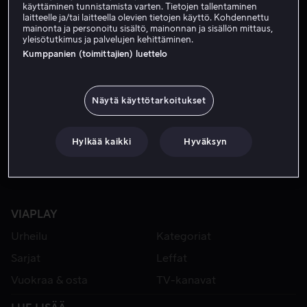
käyttäminen tunnistamista varten. Tietojen tallentaminen
laitteelle ja/tai laitteella olevien tietojen käyttö. Kohdennettu
mainonta ja personoitu sisältö, mainonnan ja sisällön mittaus,
yleisötutkimus ja palvelujen kehittäminen.
Kumppanien (toimittajien) luettelo
Näytä käyttötarkoitukset
Alk. 4,99 €
Hylkää kaikki
Hyväksyn
VIAPLAY
Urheilu
Kategoriat
Sarjat
Leffat
Vuokraa & osta
TV-kanavat