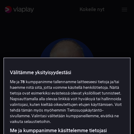
Kokeile nyt
Välitämme yksityisyydestäsi
Me ja
78
kumppanimme tallennamme laitteeseesi tietoja ja/tai
haemme niitä siitä, jotta voimme käsitellä henkilötietoja. Näitä
tietoja ovat esimerkiksi evästeissä olevat yksilölliset tunnisteet.
Napsauttamalla alla olevaa linkkiä voit hyväksyä tai hallinnoida
valintojasi, kuten kieltää oikeutettujen etujen käyttämisen. Voit
Ken Campbell
tehdä tämän myös myöhemmin Tietosuojakäytäntö-
sivullamme. Valintasi välitetään kumppaneillemme, eivätkä ne
vaikuta selaustietoihin.
Ääni
Näyttelijä
Vieras
Me ja kumppanimme käsittelemme tietojasi