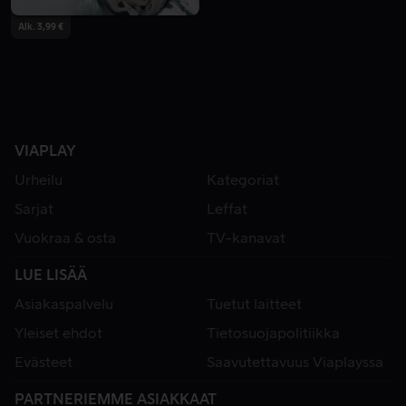
Alk. 3,99 €
VIAPLAY
Urheilu
Kategoriat
Sarjat
Leffat
Vuokraa & osta
TV-kanavat
LUE LISÄÄ
Asiakaspalvelu
Tuetut laitteet
Yleiset ehdot
Tietosuojapolitiikka
Evästeet
Saavutettavuus Viaplayssa
PARTNERIEMME ASIAKKAAT