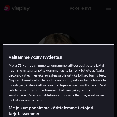
Kokeile nyt
Välitämme yksityisyydestäsi
Me ja
78
kumppanimme tallennamme laitteeseesi tietoja ja/tai
haemme niitä siitä, jotta voimme käsitellä henkilötietoja. Näitä
tietoja ovat esimerkiksi evästeissä olevat yksilölliset tunnisteet.
Napsauttamalla alla olevaa linkkiä voit hyväksyä tai hallinnoida
valintojasi, kuten kieltää oikeutettujen etujen käyttämisen. Voit
tehdä tämän myös myöhemmin Tietosuojakäytäntö-
Kelly Rowan
sivullamme. Valintasi välitetään kumppaneillemme, eivätkä ne
vaikuta selaustietoihin.
Näyttelijä
Me ja kumppanimme käsittelemme tietojasi
tarjotaksemme: