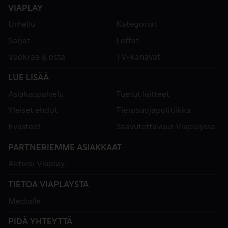
VIAPLAY
Urheilu
Kategoriat
Sarjat
Leffat
Vuokraa & osta
TV-kanavat
LUE LISÄÄ
Asiakaspalvelu
Tuetut laitteet
Yleiset ehdot
Tietosuojapolitiikka
Evästeet
Saavutettavuus Viaplayssa
PARTNERIEMME ASIAKKAAT
Aktivoi Viaplay
TIETOA VIAPLAYSTA
Medialle
PIDÄ YHTEYTTÄ