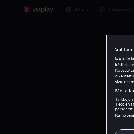
Urheilu
Kategoriat
Välitämm
Me ja
78
ku
käsitellä h
Napsauttama
oikeutett
sivullamme
Me ja k
Tarkkojen 
Tietojen ta
personoitu
Kumppanien