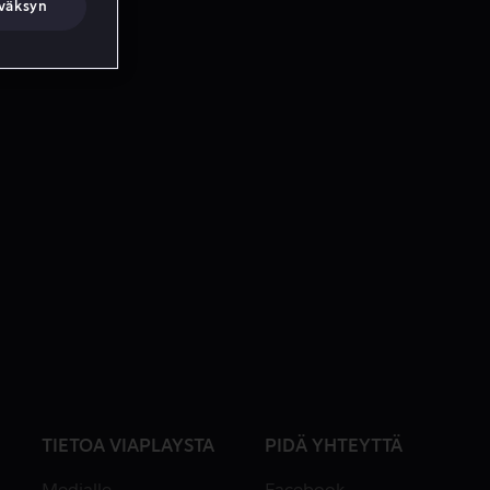
väksyn
TIETOA VIAPLAYSTA
PIDÄ YHTEYTTÄ