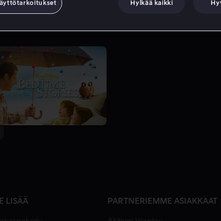
äyttötarkoitukset
Hylkää kaikki
Hy
E LISÄÄ
PARTNERIEMME ASIAKKAAT