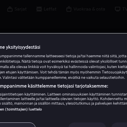
Sarjat
Leffat
Vuokraa & osta
T
e yksityisyydestäsi
mppanimme tallennamme laitteeseesi tietoja ja/tai haemme niitä siitä, jott
enkilötietoja. Näitä tietoja ovat esimerkiksi evästeissä olevat yksilölliset tunn
lla alla olevaa linkkiä voit hyväksyä tai hallinnoida valintojasi, kuten kielt
ujen etujen käyttämisen. Voit tehdä tämän myös myöhemmin Tietosuojakäy
. Valintasi välitetään kumppaneillemme, eivätkä ne vaikuta selaustietoihin.
umppanimme käsittelemme tietojasi tarjotaksemme:
sijaintitietojen käyttäminen. Laitteen ominaisuuksien käyttäminen tunnistam
llentaminen laitteelle ja/tai laitteella olevien tietojen käyttö. Kohdennettu 
Kathryn Joosten
 sisältö, mainonnan ja sisällön mittaus, yleisötutkimus ja palvelujen kehittä
 (toimittajien) luettelo
Vieras
Näyttelijä