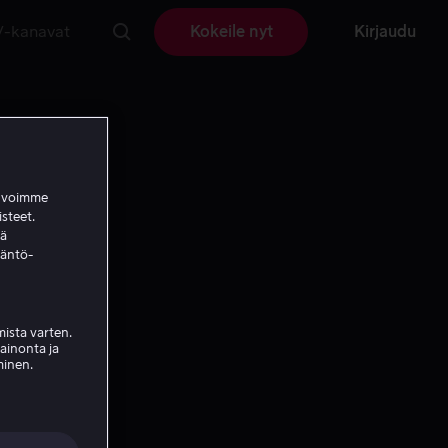
V-kanavat
Kokeile nyt
Kirjaudu
a voimme
isteet.
ää
täntö-
ista varten.
mainonta ja
minen.