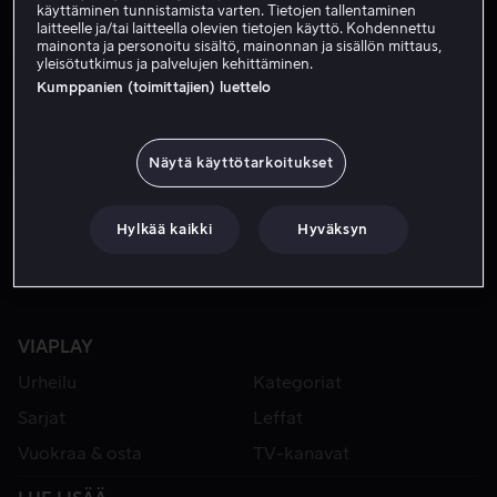
käyttäminen tunnistamista varten. Tietojen tallentaminen
laitteelle ja/tai laitteella olevien tietojen käyttö. Kohdennettu
mainonta ja personoitu sisältö, mainonnan ja sisällön mittaus,
yleisötutkimus ja palvelujen kehittäminen.
Kumppanien (toimittajien) luettelo
Näytä käyttötarkoitukset
Alk. 4,99 €
Hylkää kaikki
Hyväksyn
VIAPLAY
Urheilu
Kategoriat
Sarjat
Leffat
Vuokraa & osta
TV-kanavat