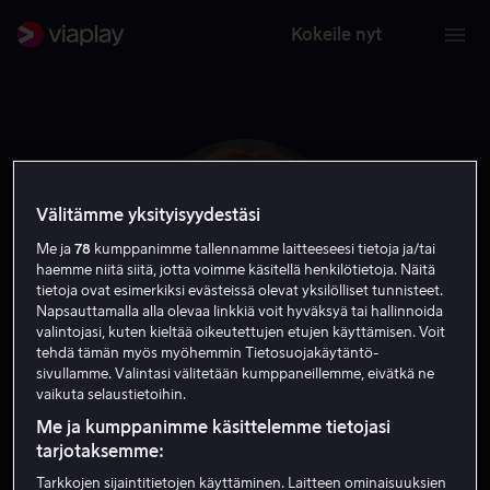
Kokeile nyt
Välitämme yksityisyydestäsi
Me ja
78
kumppanimme tallennamme laitteeseesi tietoja ja/tai
haemme niitä siitä, jotta voimme käsitellä henkilötietoja. Näitä
tietoja ovat esimerkiksi evästeissä olevat yksilölliset tunnisteet.
Napsauttamalla alla olevaa linkkiä voit hyväksyä tai hallinnoida
valintojasi, kuten kieltää oikeutettujen etujen käyttämisen. Voit
tehdä tämän myös myöhemmin Tietosuojakäytäntö-
sivullamme. Valintasi välitetään kumppaneillemme, eivätkä ne
Karolina Gruszka
vaikuta selaustietoihin.
Me ja kumppanimme käsittelemme tietojasi
Näyttelijä
tarjotaksemme:
Tarkkojen sijaintitietojen käyttäminen. Laitteen ominaisuuksien