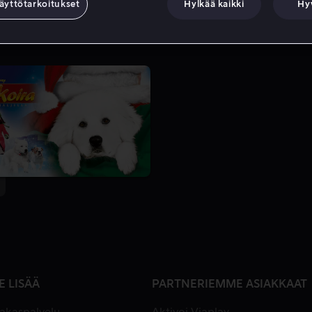
äyttötarkoitukset
Hylkää kaikki
Hy
E LISÄÄ
PARTNERIEMME ASIAKKAAT