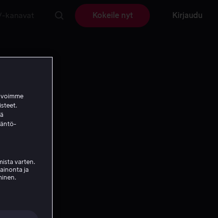
V-kanavat
Kokeile nyt
Kirjaudu
a voimme
isteet.
ää
täntö-
ista varten.
mainonta ja
minen.