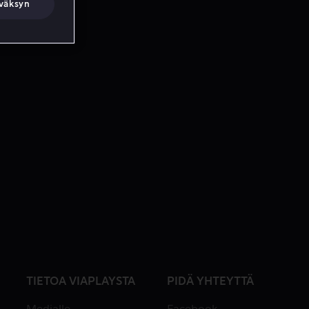
väksyn
TIETOA VIAPLAYSTA
PIDÄ YHTEYTTÄ