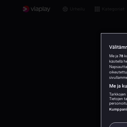
Urheilu
Kategoriat
Välitämm
Me ja
78
ku
käsitellä h
Napsauttama
oikeutett
sivullamme
Me ja k
Tarkkojen 
Tietojen ta
personoitu
Kumppanien