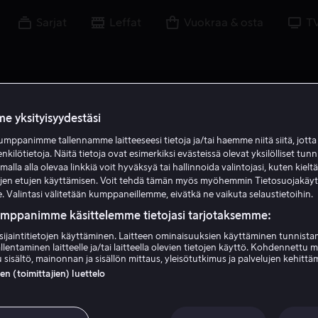
Sarjat
Leffat
Vuokraa & osta
T
e yksityisyydestäsi
mppanimme tallennamme laitteeseesi tietoja ja/tai haemme niitä siitä, jott
enkilötietoja. Näitä tietoja ovat esimerkiksi evästeissä olevat yksilölliset tunn
lla alla olevaa linkkiä voit hyväksyä tai hallinnoida valintojasi, kuten kielt
ujen etujen käyttämisen. Voit tehdä tämän myös myöhemmin Tietosuojakäy
. Valintasi välitetään kumppaneillemme, eivätkä ne vaikuta selaustietoihin.
umppanimme käsittelemme tietojasi tarjotaksemme:
sijaintitietojen käyttäminen. Laitteen ominaisuuksien käyttäminen tunnistam
llentaminen laitteelle ja/tai laitteella olevien tietojen käyttö. Kohdennettu 
Kaitlyn Maher
 sisältö, mainonnan ja sisällön mittaus, yleisötutkimus ja palvelujen kehittä
 (toimittajien) luettelo
Ääni
Näyttelijä