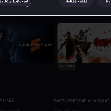
äyttötarkoitukset
Hylkää kaikki
Hy
Alk. 3,99 €
E LISÄÄ
PARTNERIEMME ASIAKKAAT