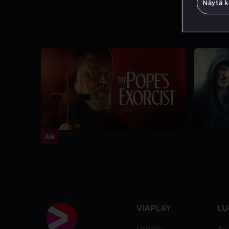
Näytä k
Ale
VIAPLAY
LU