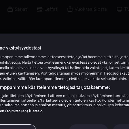
Sarjat
Leffat
Vuokraa & osta
T
e yksityisyydestäsi
mppanimme tallennamme laitteeseesi tietoja ja/tai haemme niitä siitä, jott
enkilötietoja. Näitä tietoja ovat esimerkiksi evästeissä olevat yksilölliset tunn
lla alla olevaa linkkiä voit hyväksyä tai hallinnoida valintojasi, kuten kielt
ujen etujen käyttämisen. Voit tehdä tämän myös myöhemmin Tietosuojakäy
. Valintasi välitetään kumppaneillemme, eivätkä ne vaikuta selaustietoihin.
umppanimme käsittelemme tietojasi tarjotaksemme:
sijaintitietojen käyttäminen. Laitteen ominaisuuksien käyttäminen tunnistam
llentaminen laitteelle ja/tai laitteella olevien tietojen käyttö. Kohdennettu 
Julius Avery
 sisältö, mainonnan ja sisällön mittaus, yleisötutkimus ja palvelujen kehittä
 (toimittajien) luettelo
Ohjaaja
Kirjoittaja