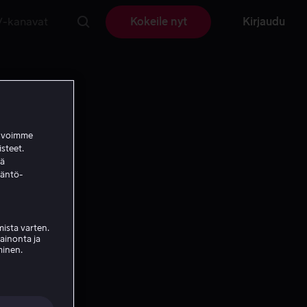
V-kanavat
Kokeile nyt
Kirjaudu
a voimme
isteet.
ää
täntö-
ista varten.
mainonta ja
minen.