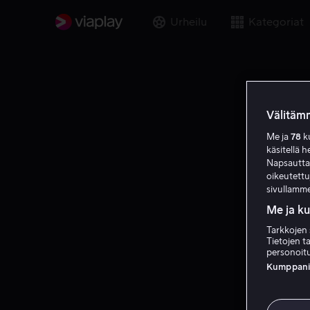
Urheilu
Kategoriat
Välitämm
Me ja
78
ku
käsitellä h
Napsauttama
oikeutett
sivullamme
Me ja k
Tarkkojen 
Tietojen ta
personoitu
Kumppanien