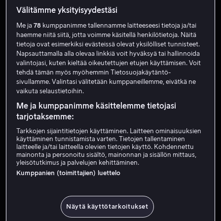
Välitämme yksityisyydestäsi
Me ja
78
kumppanimme tallennamme laitteeseesi tietoja ja/tai
haemme niitä siitä, jotta voimme käsitellä henkilötietoja. Näitä
tietoja ovat esimerkiksi evästeissä olevat yksilölliset tunnisteet.
Napsauttamalla alla olevaa linkkiä voit hyväksyä tai hallinnoida
valintojasi, kuten kieltää oikeutettujen etujen käyttämisen. Voit
tehdä tämän myös myöhemmin Tietosuojakäytäntö-
sivullamme. Valintasi välitetään kumppaneillemme, eivätkä ne
Osta 10,99 €
vaikuta selaustietoihin.
Me ja kumppanimme käsittelemme tietojasi
tarjotaksemme:
Tarkkojen sijaintitietojen käyttäminen. Laitteen ominaisuuksien
käyttäminen tunnistamista varten. Tietojen tallentaminen
laitteelle ja/tai laitteella olevien tietojen käyttö. Kohdennettu
mainonta ja personoitu sisältö, mainonnan ja sisällön mittaus,
Alk. 4,99 €
yleisötutkimus ja palvelujen kehittäminen.
Kumppanien (toimittajien) luettelo
Näytä käyttötarkoitukset