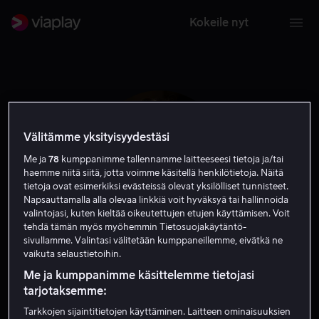
Kokeile nyt
Välitämme yksityisyydestäsi
Me ja
78
kumppanimme tallennamme laitteeseesi tietoja ja/tai
haemme niitä siitä, jotta voimme käsitellä henkilötietoja. Näitä
tietoja ovat esimerkiksi evästeissä olevat yksilölliset tunnisteet.
Napsauttamalla alla olevaa linkkiä voit hyväksyä tai hallinnoida
valintojasi, kuten kieltää oikeutettujen etujen käyttämisen. Voit
tehdä tämän myös myöhemmin Tietosuojakäytäntö-
sivullamme. Valintasi välitetään kumppaneillemme, eivätkä ne
Joshua Hill
vaikuta selaustietoihin.
Me ja kumppanimme käsittelemme tietojasi
tarjotaksemme:
Näyttelijä
Tarkkojen sijaintitietojen käyttäminen. Laitteen ominaisuuksien