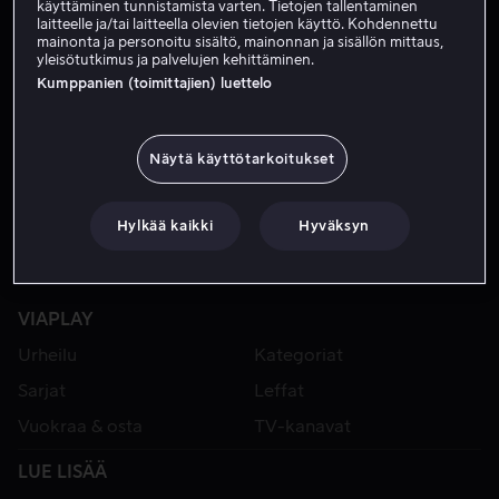
käyttäminen tunnistamista varten. Tietojen tallentaminen
laitteelle ja/tai laitteella olevien tietojen käyttö. Kohdennettu
mainonta ja personoitu sisältö, mainonnan ja sisällön mittaus,
yleisötutkimus ja palvelujen kehittäminen.
Kumppanien (toimittajien) luettelo
Näytä käyttötarkoitukset
Hylkää kaikki
Hyväksyn
VIAPLAY
Urheilu
Kategoriat
Sarjat
Leffat
Vuokraa & osta
TV-kanavat
LUE LISÄÄ