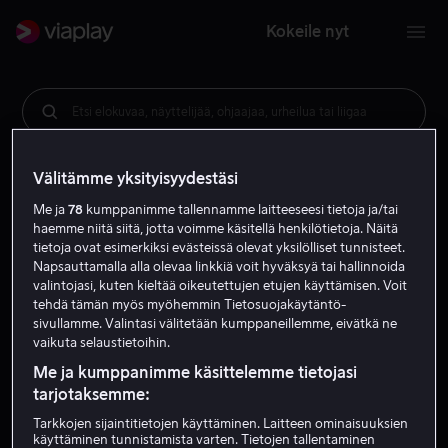
Kokeile nyt
Etsi elokuvaa, näyttelijää, ohjaajaa, urheilua tai liigaa
Välitämme yksityisyydestäsi
Me ja
78
kumppanimme tallennamme laitteeseesi tietoja ja/tai
haemme niitä siitä, jotta voimme käsitellä henkilötietoja. Näitä
tietoja ovat esimerkiksi evästeissä olevat yksilölliset tunnisteet.
Napsauttamalla alla olevaa linkkiä voit hyväksyä tai hallinnoida
valintojasi, kuten kieltää oikeutettujen etujen käyttämisen. Voit
tehdä tämän myös myöhemmin Tietosuojakäytäntö-
sivullamme. Valintasi välitetään kumppaneillemme, eivätkä ne
vaikuta selaustietoihin.
Me ja kumppanimme käsittelemme tietojasi
tarjotaksemme:
Tarkkojen sijaintitietojen käyttäminen. Laitteen ominaisuuksien
käyttäminen tunnistamista varten. Tietojen tallentaminen