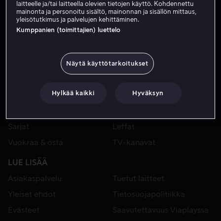
laitteelle ja/tai laitteella olevien tietojen käyttö. Kohdennettu
mainonta ja personoitu sisältö, mainonnan ja sisällön mittaus,
yleisötutkimus ja palvelujen kehittäminen.
Kumppanien (toimittajien) luettelo
Näytä käyttötarkoitukset
Hylkää kaikki
Hyväksyn
VIAPLAY
Urheilu
Kategoriat
Sarjat
Leffat
Vuokraa & osta
TV-kanavat
LUE LISÄÄ
Asiakaspalvelu
Tuetut laitteet
Yleiset ehdot
Tietosuojapolitiikka
Evästeet
Saavutettavuus Viaplayssa