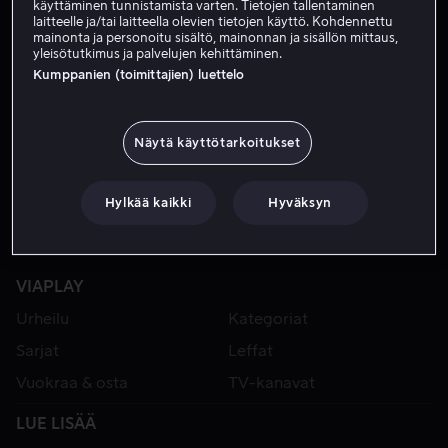
käyttäminen tunnistamista varten. Tietojen tallentaminen
laitteelle ja/tai laitteella olevien tietojen käyttö. Kohdennettu
mainonta ja personoitu sisältö, mainonnan ja sisällön mittaus,
yleisötutkimus ja palvelujen kehittäminen.
Kumppanien (toimittajien) luettelo
Näytä käyttötarkoitukset
Hylkää kaikki
Hyväksyn
VIAPLAY
Urheilu
Kategoriat
Sarjat
Leffat
Vuokraa & osta
TV-kanavat
LUE LISÄÄ