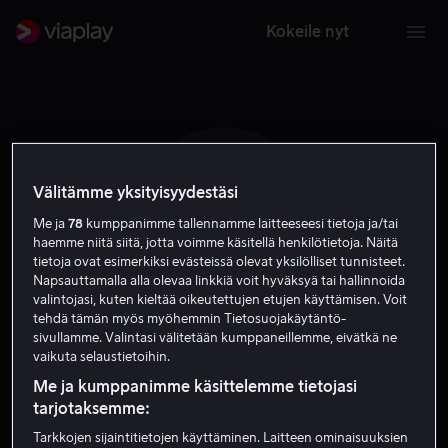
Kokeile nyt
Välitämme yksityisyydestäsi
J S
Me ja
78
kumppanimme tallennamme laitteeseesi tietoja ja/tai
haemme niitä siitä, jotta voimme käsitellä henkilötietoja. Näitä
tietoja ovat esimerkiksi evästeissä olevat yksilölliset tunnisteet.
Napsauttamalla alla olevaa linkkiä voit hyväksyä tai hallinnoida
valintojasi, kuten kieltää oikeutettujen etujen käyttämisen. Voit
tehdä tämän myös myöhemmin Tietosuojakäytäntö-
sivullamme. Valintasi välitetään kumppaneillemme, eivätkä ne
Jessica Smith
vaikuta selaustietoihin.
Me ja kumppanimme käsittelemme tietojasi
tarjotaksemme:
Näyttelijä
Tarkkojen sijaintitietojen käyttäminen. Laitteen ominaisuuksien