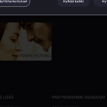
äyttötarkoitukset
Hylkää kaikki
Hy
E LISÄÄ
PARTNERIEMME ASIAKKAAT