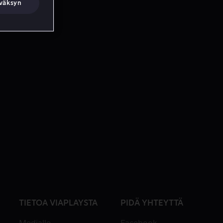
väksyn
TIETOA VIAPLAYSTA
PIDÄ YHTEYTTÄ