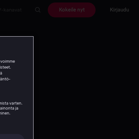
V-kanavat
Kokeile nyt
Kirjaudu
a voimme
isteet.
ää
täntö-
ista varten.
mainonta ja
minen.