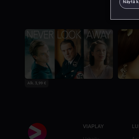
Näytä k
Alk. 3,99 €
VIAPLAY
LU