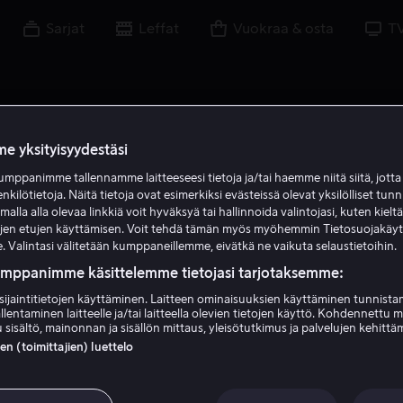
Sarjat
Leffat
Vuokraa & osta
T
e yksityisyydestäsi
mppanimme tallennamme laitteeseesi tietoja ja/tai haemme niitä siitä, jott
enkilötietoja. Näitä tietoja ovat esimerkiksi evästeissä olevat yksilölliset tunn
lla alla olevaa linkkiä voit hyväksyä tai hallinnoida valintojasi, kuten kielt
ujen etujen käyttämisen. Voit tehdä tämän myös myöhemmin Tietosuojakäy
. Valintasi välitetään kumppaneillemme, eivätkä ne vaikuta selaustietoihin.
umppanimme käsittelemme tietojasi tarjotaksemme:
sijaintitietojen käyttäminen. Laitteen ominaisuuksien käyttäminen tunnistam
llentaminen laitteelle ja/tai laitteella olevien tietojen käyttö. Kohdennettu 
Jeanette Hain
 sisältö, mainonnan ja sisällön mittaus, yleisötutkimus ja palvelujen kehittä
 (toimittajien) luettelo
Näyttelijä