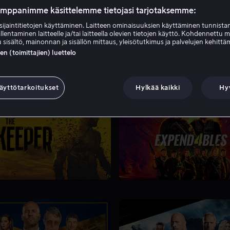
a syntyi 1960-luvulla ja nousi esiin Guy Ritchien elokuvissa
inen näyttelijä ja tuottaja, joka syntyi 1960-luvulla ja nousi e
umppanimme käsittelemme tietojasi tarjotaksemme:
and Two Smoking Barrels ja Snatch. Hänet tunnetaan erityisest
sijaintitietojen käyttäminen. Laitteen ominaisuuksien käyttäminen tunnistam
vissa The Transporter, Crank, The Bank Job ja The Mechanic. 
llentaminen laitteelle ja/tai laitteella olevien tietojen käyttö. Kohdennettu 
ntaelokuvasarjoja The Expendables ja Fast & Furious, joissa h
 sisältö, mainonnan ja sisällön mittaus, yleisötutkimus ja palvelujen kehittä
 (toimittajien) luettelo
mikkeet kuten The Meg, Wrath of Man, The Beekeeper ja A
ansa toimintaelokuvan tähtenä. Alta löydät ason Stathamin e
äyttötarkoitukset
Hylkää kaikki
Hy