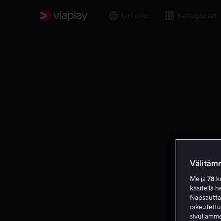
Urheilu
Kategoriat
Välitämm
Me ja
78
ku
käsitellä h
Napsauttama
oikeutett
sivullamme