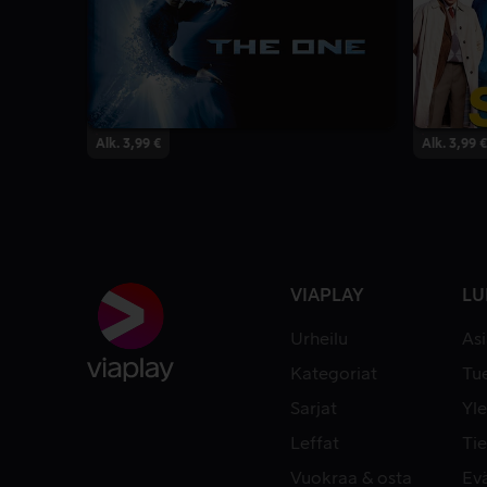
Alk. 3,99 €
Alk. 3,99 €
VIAPLAY
LU
Urheilu
As
Kategoriat
Tue
Sarjat
Yle
Leffat
Tie
Vuokraa & osta
Ev