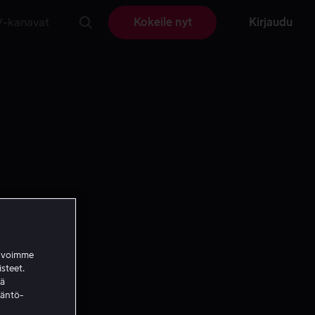
V-kanavat
Kokeile nyt
Kirjaudu
a voimme
isteet.
ää
täntö-