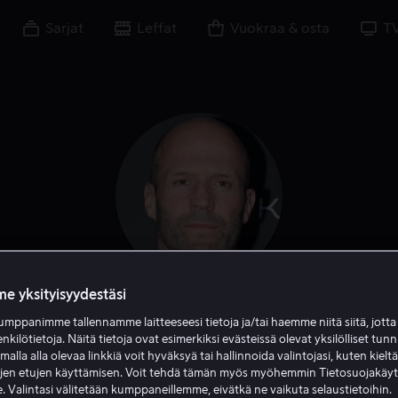
Sarjat
Leffat
Vuokraa & osta
T
e yksityisyydestäsi
Jason Statham
mppanimme tallennamme laitteeseesi tietoja ja/tai haemme niitä siitä, jott
enkilötietoja. Näitä tietoja ovat esimerkiksi evästeissä olevat yksilölliset tunn
lla alla olevaa linkkiä voit hyväksyä tai hallinnoida valintojasi, kuten kielt
Näyttelijä
Tuottaja
Tuotannonjohtaja
Ääni
ujen etujen käyttämisen. Voit tehdä tämän myös myöhemmin Tietosuojakäy
. Valintasi välitetään kumppaneillemme, eivätkä ne vaikuta selaustietoihin.