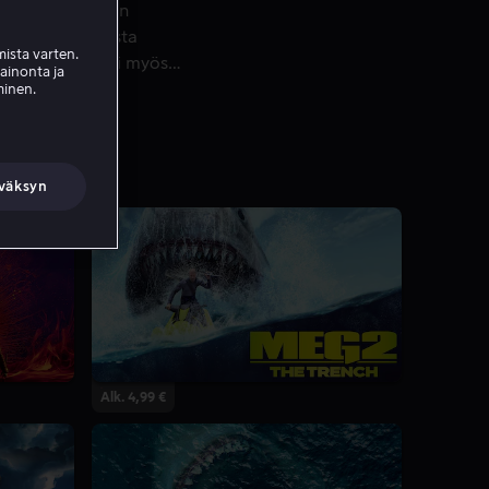
 Lock, Stock and Two Smoking Barrels ja Snatch. Hänet tunnet
siin Guy Ritchien
i kovapintaisista
ista varten.
Stathamista tuli myös
mainonta ja
än esittää Deckard
minen.
 Working Man
lokuvat ja sarjat.
väksyn
Alk. 4,99 €