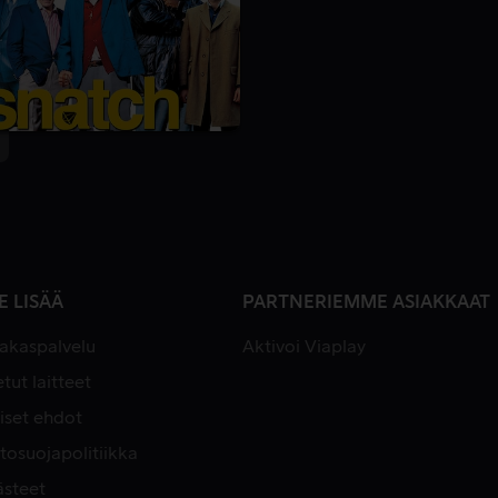
E LISÄÄ
PARTNERIEMME ASIAKKAAT
iakaspalvelu
Aktivoi Viaplay
tut laitteet
iset ehdot
tosuojapolitiikka
ästeet