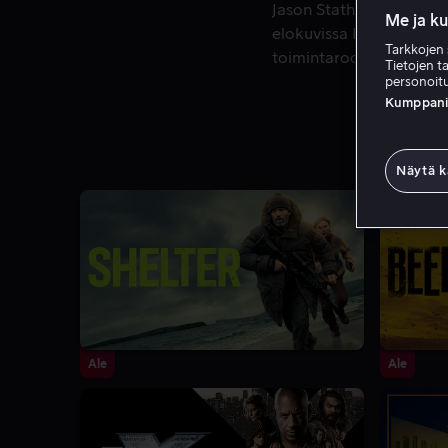
Jason Statham on brittiläinen näyttelijä ja tuottaja, jok
Jason Statham on brittilä
Me ja k
elokuvissa Lock, Stock 
Tarkkojen 
toimintarooleista eloku
Tietojen ta
tärkeä osa suuria toimi
personoitu
Kumppanien
Shaw'ta. Myöhemmät ni
vahvistavat hänen asema
Näytä k
Ale
Ale