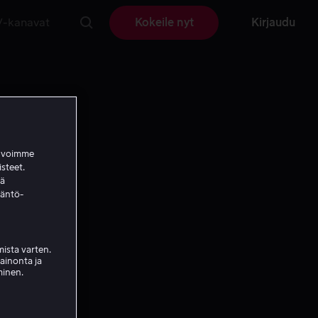
V-kanavat
Kokeile nyt
Kirjaudu
a voimme
isteet.
ää
täntö-
ista varten.
mainonta ja
minen.