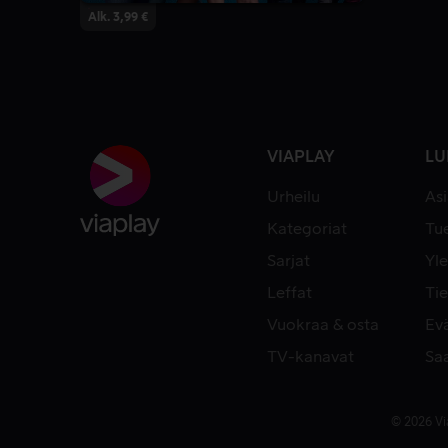
Alk. 3,99 €
VIAPLAY
LU
Urheilu
As
Kategoriat
Tue
Sarjat
Yle
Leffat
Tie
Vuokraa & osta
Ev
TV-kanavat
Sa
© 2026 Vi