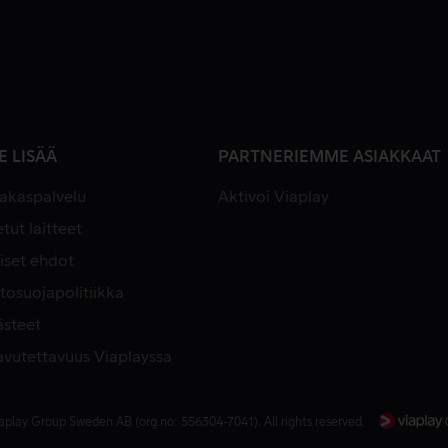
E LISÄÄ
PARTNERIEMME ASIAKKAAT
iakaspalvelu
Aktivoi Viaplay
tut laitteet
iset ehdot
tosuojapolitiikka
ästeet
avutettavuus Viaplayssa
aplay Group Sweden AB (org.no: 556304-7041). All rights reserved.