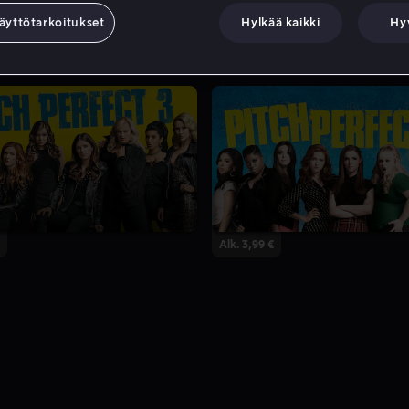
äyttötarkoitukset
Hylkää kaikki
Hy
Alk. 3,99 €