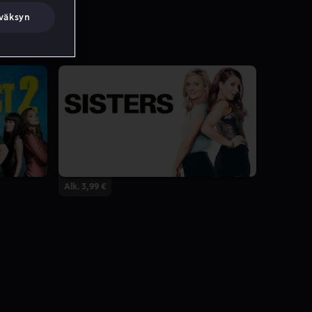
väksyn
Alk. 3,99 €