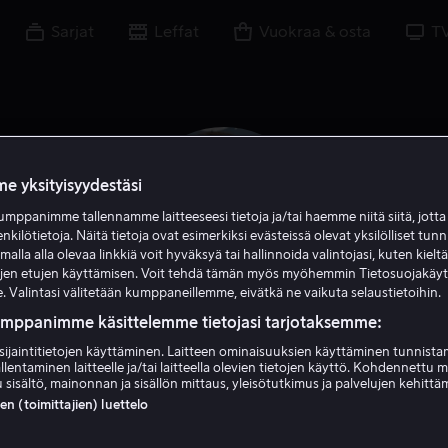
Sarjat
Leffat
Vuokraa & osta
T
e yksityisyydestäsi
mppanimme tallennamme laitteeseesi tietoja ja/tai haemme niitä siitä, jott
enkilötietoja. Näitä tietoja ovat esimerkiksi evästeissä olevat yksilölliset tunn
lla alla olevaa linkkiä voit hyväksyä tai hallinnoida valintojasi, kuten kielt
ujen etujen käyttämisen. Voit tehdä tämän myös myöhemmin Tietosuojakäy
. Valintasi välitetään kumppaneillemme, eivätkä ne vaikuta selaustietoihin.
umppanimme käsittelemme tietojasi tarjotaksemme:
sijaintitietojen käyttäminen. Laitteen ominaisuuksien käyttäminen tunnistam
Jason Moore
llentaminen laitteelle ja/tai laitteella olevien tietojen käyttö. Kohdennettu 
 sisältö, mainonnan ja sisällön mittaus, yleisötutkimus ja palvelujen kehittä
 (toimittajien) luettelo
Ohjaaja
Tuotannonjohtaja