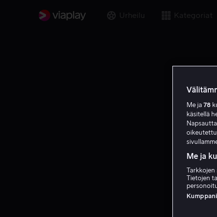
Urheilu
Kategoriat
Välitämm
Me ja
78
ku
käsitellä h
Napsauttama
oikeutett
sivullamme
Me ja k
Tarkkojen 
Tietojen ta
personoitu
Kumppanien