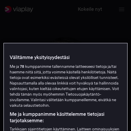
Kokeile nyt
Välitämme yksityisyydestäsi
Me ja
78
kumppanimme tallennamme laitteeseesi tietoja ja/tai
haemme niitä siitä, jotta voimme käsitellä henkilötietoja. Näitä
tietoja ovat esimerkiksi evästeissä olevat yksilölliset tunnisteet.
Napsauttamalla alla olevaa linkkiä voit hyväksyä tai hallinnoida
valintojasi, kuten kieltää oikeutettujen etujen käyttämisen. Voit
tehdä tämän myös myöhemmin Tietosuojakäytäntö-
sivullamme. Valintasi välitetään kumppaneillemme, eivätkä ne
Jason Hall
vaikuta selaustietoihin.
Me ja kumppanimme käsittelemme tietojasi
Ohjaaja
Tuotannonjohtaja
Vieras
tarjotaksemme:
Tarkkojen sijaintitietojen käyttäminen. Laitteen ominaisuuksien