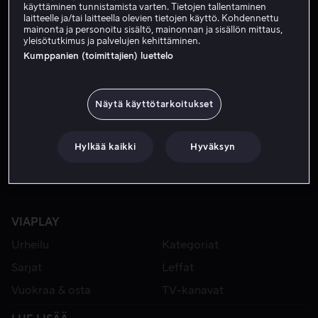
käyttäminen tunnistamista varten. Tietojen tallentaminen
laitteelle ja/tai laitteella olevien tietojen käyttö. Kohdennettu
mainonta ja personoitu sisältö, mainonnan ja sisällön mittaus,
yleisötutkimus ja palvelujen kehittäminen.
Kumppanien (toimittajien) luettelo
Näytä käyttötarkoitukset
Alk. 4,99 €
Alk. 3,99 €
Hylkää kaikki
Hyväksyn
VIAPLAY
Urheilu
Kategoriat
Sarjat
Leffat
Vuokraa & osta
TV-kanavat