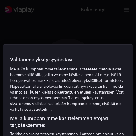
Kokeile nyt
Välitämme yksityisyydestäsi
J G
Me ja
78
kumppanimme tallennamme laitteeseesi tietoja ja/tai
haemme niitä siitä, jotta voimme käsitellä henkilötietoja. Näitä
tietoja ovat esimerkiksi evästeissä olevat yksilölliset tunnisteet.
Napsauttamalla alla olevaa linkkiä voit hyväksyä tai hallinnoida
valintojasi, kuten kieltää oikeutettujen etujen käyttämisen. Voit
tehdä tämän myös myöhemmin Tietosuojakäytäntö-
sivullamme. Valintasi välitetään kumppaneillemme, eivätkä ne
Jan Gintberg
vaikuta selaustietoihin.
Me ja kumppanimme käsittelemme tietojasi
Ääni
tarjotaksemme:
Tarkkojen sijaintitietojen käyttäminen. Laitteen ominaisuuksien