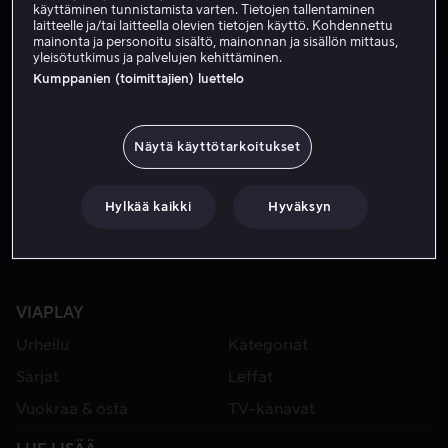
käyttäminen tunnistamista varten. Tietojen tallentaminen
laitteelle ja/tai laitteella olevien tietojen käyttö. Kohdennettu
mainonta ja personoitu sisältö, mainonnan ja sisällön mittaus,
yleisötutkimus ja palvelujen kehittäminen.
Kumppanien (toimittajien) luettelo
Näytä käyttötarkoitukset
Alk. 4,99 €
Alk. 4,99 €
Hylkää kaikki
Hyväksyn
VIAPLAY
Urheilu
Kategoriat
Sarjat
Leffat
Vuokraa & osta
TV-kanavat