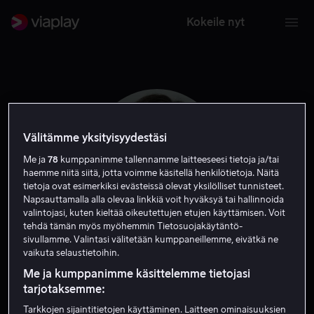
Kokeile nyt
Välitämme yksityisyydestäsi
Me ja
78
kumppanimme tallennamme laitteeseesi tietoja ja/tai
haemme niitä siitä, jotta voimme käsitellä henkilötietoja. Näitä
tietoja ovat esimerkiksi evästeissä olevat yksilölliset tunnisteet.
Napsauttamalla alla olevaa linkkiä voit hyväksyä tai hallinnoida
valintojasi, kuten kieltää oikeutettujen etujen käyttämisen. Voit
tehdä tämän myös myöhemmin Tietosuojakäytäntö-
sivullamme. Valintasi välitetään kumppaneillemme, eivätkä ne
James Ponsoldt
vaikuta selaustietoihin.
Me ja kumppanimme käsittelemme tietojasi
Ohjaaja
Tuottaja
tarjotaksemme:
Tarkkojen sijaintitietojen käyttäminen. Laitteen ominaisuuksien