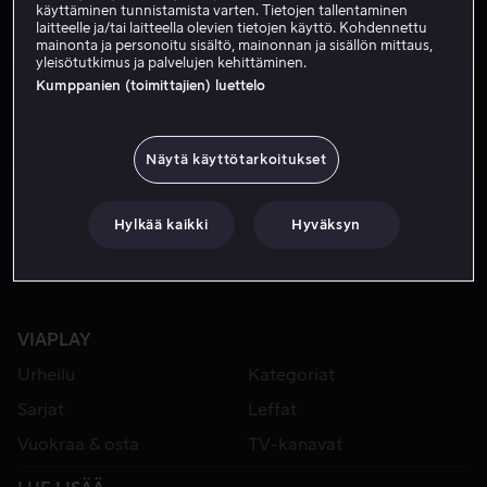
käyttäminen tunnistamista varten. Tietojen tallentaminen
laitteelle ja/tai laitteella olevien tietojen käyttö. Kohdennettu
mainonta ja personoitu sisältö, mainonnan ja sisällön mittaus,
yleisötutkimus ja palvelujen kehittäminen.
Kumppanien (toimittajien) luettelo
Näytä käyttötarkoitukset
Alk. 2,99 €
Alk. 4,49 €
Hylkää kaikki
Hyväksyn
VIAPLAY
Urheilu
Kategoriat
Sarjat
Leffat
Vuokraa & osta
TV-kanavat