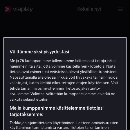
Kokeile nyt
Välitämme yksityisyydestäsi
Me ja
78
kumppanimme tallennamme laitteeseesi tietoja ja/tai
haemme niitä siitä, jotta voimme käsitellä henkilötietoja. Näitä
tietoja ovat esimerkiksi evästeissä olevat yksilölliset tunnisteet.
Napsauttamalla alla olevaa linkkiä voit hyväksyä tai hallinnoida
valintojasi, kuten kieltää oikeutettujen etujen käyttämisen. Voit
tehdä tämän myös myöhemmin Tietosuojakäytäntö-
sivullamme. Valintasi välitetään kumppaneillemme, eivätkä ne
vaikuta selaustietoihin.
Me ja kumppanimme käsittelemme tietojasi
tarjotaksemme:
Tarkkojen sijaintitietojen käyttäminen. Laitteen ominaisuuksien
käyttäminen tunnistamista varten. Tietojen tallentaminen