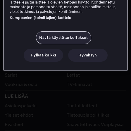
laitteelle ja/tai laitteella olevien tietojen käyttö. Kohdennettu
mainonta ja personoitu sisältö, mainonnan ja sisällön mittaus,
yleisötutkimus ja palvelujen kehittäminen.
Kumppanien (toimittajien) luettelo
Näytä käyttötarkoitukset
Hylkää kaikki
Hyväksyn
VIAPLAY
Urheilu
Kategoriat
Sarjat
Leffat
Vuokraa & osta
TV-kanavat
LUE LISÄÄ
Asiakaspalvelu
Tuetut laitteet
Yleiset ehdot
Tietosuojapolitiikka
Evästeet
Saavutettavuus Viaplayssa